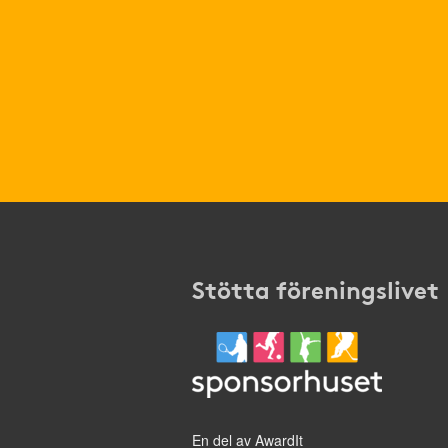
Stötta föreningslivet
En del av AwardIt