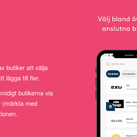
 butiker att välja
lägga till fler.
smidigt butikerna via
er (märkta med
tionen.