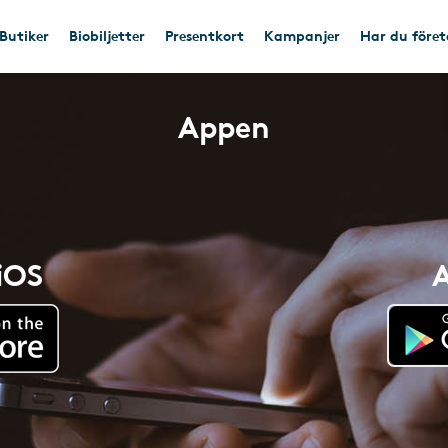
Butiker
Biobiljetter
Presentkort
Kampanjer
Har du före
Appen
 iOS