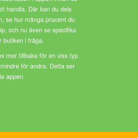
 att handla. Där kan du dels
n, se hur många procent du
 köp, och nu även se specifika
r butiken i fråga.
ex mer tillbaka för en viss typ
 mindre för andra. Detta ser
via appen.