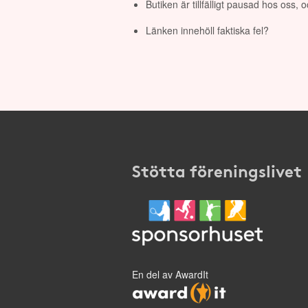
Butiken är tillfälligt pausad hos oss,
Länken innehöll faktiska fel?
Stötta föreningslivet
En del av AwardIt