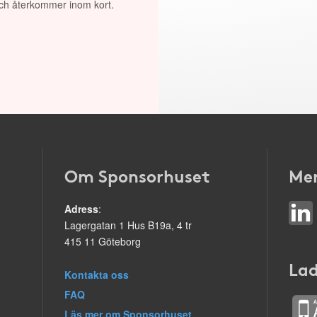
 och återkommer inom kort.
Om Sponsorhuset
Mer
Adress
:
Lagergatan 1 Hus B19a, 4 tr
415 11 Göteborg
Lad
Kontakta oss
FAQ
Läs mer om Sponsorhuset