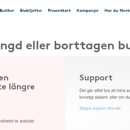
Butiker
Biobiljetter
Presentkort
Kampanjer
Har du före
ngd eller borttagen b
 en
Support
te längre
Det går alltid bra att höra av
konstigt sådant, eller om du
Skapa support-ärende
arbetet är avslutat