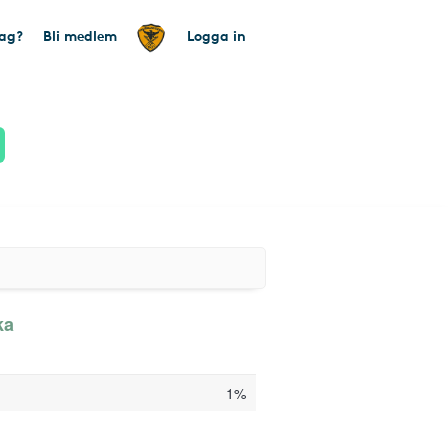
tag?
Bli medlem
Logga in
ka
1%