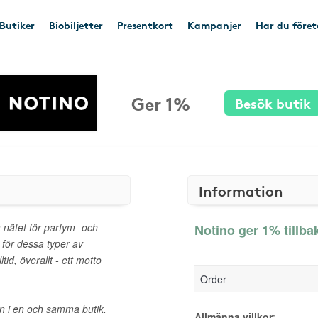
Butiker
Biobiljetter
Presentkort
Kampanjer
Har du före
Ger 1%
Besök butik
Information
 nätet för parfym- och
Notino ger 1% tillba
 för dessa typer av
ltid, överallt - ett motto
Order
n i en och samma butik.
Allmänna villkor
: