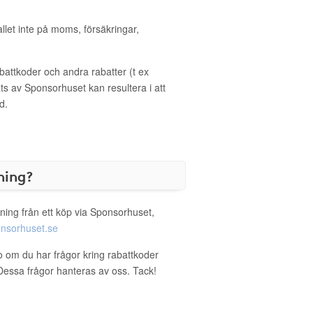
allet inte på moms, försäkringar,
ttkoder och andra rabatter (t ex
s av Sponsorhuset kan resultera i att
d.
ning?
ning från ett köp via Sponsorhuset,
nsorhuset.se
no om du har frågor kring rabattkoder
. Dessa frågor hanteras av oss. Tack!