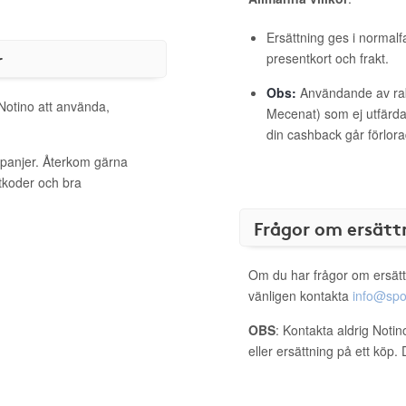
Ersättning ges i normalf
r
presentkort och frakt.
Obs:
Användande av raba
 Notino att använda,
Mecenat) som ej utfärdat
din cashback går förlora
mpanjer. Återkom gärna
ttkoder och bra
Frågor om ersätt
Om du har frågor om ersätt
vänligen kontakta
info@spo
OBS
: Kontakta aldrig Noti
eller ersättning på ett köp