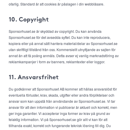
ofarlig. Standard är att cookies är påslagen i din webbläsare.
10. Copyright
Sponsorhuset.se är skyddad av copyright. Du kan använda
Sponsorhuset.se för det avsedda syftet. Du kan inte reproducera,
kopiera eller på annat sätt hantera material/delar av Sponsorhuset.se
utan skriftligt tillstånd från oss. Kommersiellt utnyttjande av sajten för
annat än att få poäng anmäls. Detta avser ej vanlig marknadsföring av
reklamkampanjer i form av banners, reklamtexter eller loggor.
11. Ansvarsfrihet
Du godkänner att Sponsorhuset AB kommer att hållas ansvarslöst för
eventuella förluster, krav, skada, utgifter eller andra förpliktelser och
ansvar som kan uppstå från användande av Sponsorhuset.se. Vi tar
ansvar för att den information vi publicerar är aktuell och korrekt, men
ger inga garantier. Vi accepterar inga former av krav på grund av
felaktig information. Vi på Sponsorhuset.se gör allt vi kan för att
tillhanda exakt, korrekt och fungerande teknisk lösning till dig. Du