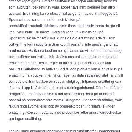
efter att köpet gjorts. Om transaktionen av någon anledning bedöms
som avbruten (t ex retur av vara, köpet hävs mm) kommer den att bli
avvisad. Ersättning kan endast erhållas genom att du är inloggad på
Sponsorhuset.se som medlem och klickar på
produktlänkarna/butikslänkarna som finns markerade innan du gör ett
köp i vald butik. Du måste klicka på varje unik butikslänk på
Sponsorhuset.se för att vi ska kunna ge dig ersättning. I de fall som
butiker inte kan rapportera dina köp till oss är vi inte ansvariga för att
hantera det. Butikerna bestämmer själva om de vill förmedla ersättning
och bedömer om trafiken/köp är äkta och enligt intentionen med den
ersättning de ger. Dessa regler är inte alltid publicerade och kan
beslutas i efterhand av butiken. Vid fel och problem kan vi driva krav på
ersättning från butiken men vi kan även avsluta sådan aktivitet när vi vill
och beslutet från butiken och oss är slutgiltigt. Intjänade ersättning kan
lösas ut i upp till 2 år från och med utdelningsdatumet. Därefter förfaller
pengarna. Ersättningen som kund och förening delar på är normalt
baserat på ordervärdet före moms. Kringprodukter som försäkring, frakt,
faktureringsavgifter eller köp av presentkort ger i normalfallet ingen
ersättning. Köp som betalas med presentkort eller andra värdecheckar
ger ingen ersättning.
I de fall kund använder rabattkoder som ej erhållits från Sponsorhuset