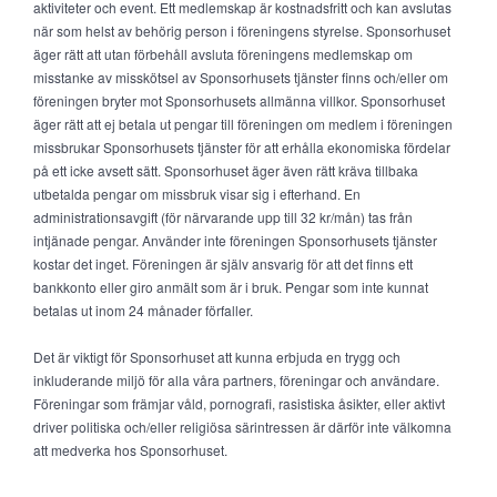
aktiviteter och event. Ett medlemskap är kostnadsfritt och kan avslutas
när som helst av behörig person i föreningens styrelse. Sponsorhuset
äger rätt att utan förbehåll avsluta föreningens medlemskap om
misstanke av misskötsel av Sponsorhusets tjänster finns och/eller om
föreningen bryter mot Sponsorhusets allmänna villkor. Sponsorhuset
äger rätt att ej betala ut pengar till föreningen om medlem i föreningen
missbrukar Sponsorhusets tjänster för att erhålla ekonomiska fördelar
på ett icke avsett sätt. Sponsorhuset äger även rätt kräva tillbaka
utbetalda pengar om missbruk visar sig i efterhand. En
administrationsavgift (för närvarande upp till 32 kr/mån) tas från
intjänade pengar. Använder inte föreningen Sponsorhusets tjänster
kostar det inget. Föreningen är själv ansvarig för att det finns ett
bankkonto eller giro anmält som är i bruk. Pengar som inte kunnat
betalas ut inom 24 månader förfaller.
Det är viktigt för Sponsorhuset att kunna erbjuda en trygg och
inkluderande miljö för alla våra partners, föreningar och användare.
Föreningar som främjar våld, pornografi, rasistiska åsikter, eller aktivt
driver politiska och/eller religiösa särintressen är därför inte välkomna
att medverka hos Sponsorhuset.