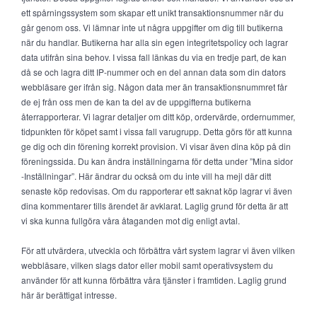
ett spårningssystem som skapar ett unikt transaktionsnummer när du
går genom oss. Vi lämnar inte ut några uppgifter om dig till butikerna
när du handlar. Butikerna har alla sin egen integritetspolicy och lagrar
data utifrån sina behov. I vissa fall länkas du via en tredje part, de kan
då se och lagra ditt IP-nummer och en del annan data som din dators
webbläsare ger ifrån sig. Någon data mer än transaktionsnummret får
de ej från oss men de kan ta del av de uppgifterna butikerna
återrapporterar. Vi lagrar detaljer om ditt köp, ordervärde, ordernummer,
tidpunkten för köpet samt i vissa fall varugrupp. Detta görs för att kunna
ge dig och din förening korrekt provision. Vi visar även dina köp på din
föreningssida. Du kan ändra inställningarna för detta under ”Mina sidor
-Inställningar”. Här ändrar du också om du inte vill ha mejl där ditt
senaste köp redovisas. Om du rapporterar ett saknat köp lagrar vi även
dina kommentarer tills ärendet är avklarat. Laglig grund för detta är att
vi ska kunna fullgöra våra åtaganden mot dig enligt avtal.
För att utvärdera, utveckla och förbättra vårt system lagrar vi även vilken
webbläsare, vilken slags dator eller mobil samt operativsystem du
använder för att kunna förbättra våra tjänster i framtiden. Laglig grund
här är berättigat intresse.