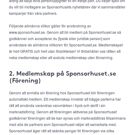
aldrig att sälja dina personuppgifter till en tredje part. Du väljer själv om
du vill bli mottagare av Sponsorhusets nyhetsbrev där vi sammanställer
kampanjer från våra partners.
Följande allmänna villkor gäller för användning av
www.sponsorhuset.se. Genom att bli medlem på Sponsorhuset.se så
godkänner och accepterar du [fysisk eller juridisk person] som
användare de allmänna villkoren för Sponsorhuset.se. Medlemskapet
är helt GRATIS och helt utan förpliktelser! Vi förbehåller oss rätten att
neka medlemskap eller att avsluta medlemskap utan förvarning.
2. Medlemskap på Sponsorhuset.se
(Förening)
Genom att anmäla sin förening hos Sponsorhuset blir föreningen
automatiskt medlem. Ett medlemskap innebär att bägge parterna har
rätt att använda varandras varumärken i tryck och skrift i sin
marknadsföring. Genom att föreningen aktiveras på Sponsorhuset
godkänner föreningen att de kan synas och marknadsföras tillsammans
med alla de partners som Sponsorhuset väljer att samarbeta med.
Sponsorhuset äger rätt att skänka pengar till föreningen via olika