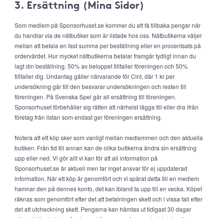
3. Ersättning (Mina Sidor)
Som medlem på Sponsorhuset.se kommer du att få tillbaka pengar när
du handlar via de nätbutiker som är listade hos oss. Nätbutikerna väljer
mellan att betala en fast summa per beställning eller en procentsats på
ordervärdet. Hur mycket nätbutikerna betalar framgår tydligt innan du
lagt din beställning. 50% av beloppet tillfaller föreningen och 50%
tillfaller dig. Undantag gäller närvarande för Cint, där 1 kr per
undersökning går till den besvarar undersökningen och resten till
föreningen. På Svenska Spel går all ersättning till föreningen.
Sponsorhuset förbehåller sig rätten att närhelst lägga till eller dra ifrån
företag från listan som endast ger föreningen ersättning.
Notera att ett köp sker som vanligt mellan medlemmen och den aktuella
butiken. Från tid till annan kan de olika butikerna ändra sin ersättning
upp eller ned. Vi gör allt vi kan för att all information på
Sponsorhuset.se är aktuell men tar inget ansvar för ej uppdaterad
information. När ett köp är genomfört och vi spårat detta till en medlem
hamnar den på dennes konto, det kan ibland ta upp till en vecka. Köpet
räknas som genomfört efter det att betalningen skett och i vissa fall efter
det att utcheckning skett. Pengarna kan hämtas ut tidigast 30 dagar