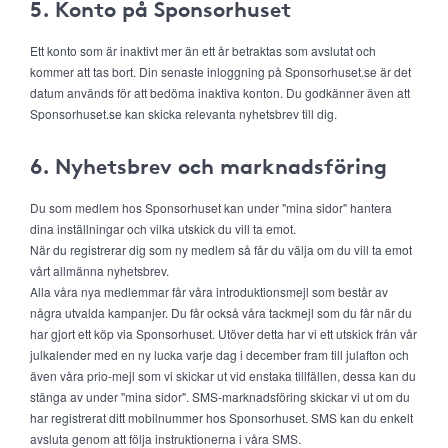
5. Konto på Sponsorhuset
Ett konto som är inaktivt mer än ett år betraktas som avslutat och
kommer att tas bort. Din senaste inloggning på Sponsorhuset.se är det
datum används för att bedöma inaktiva konton. Du godkänner även att
Sponsorhuset.se kan skicka relevanta nyhetsbrev till dig.
6. Nyhetsbrev och marknadsföring
Du som medlem hos Sponsorhuset kan under "mina sidor" hantera
dina inställningar och vilka utskick du vill ta emot.
När du registrerar dig som ny medlem så får du välja om du vill ta emot
vårt allmänna nyhetsbrev.
Alla våra nya medlemmar får våra introduktionsmejl som består av
några utvalda kampanjer. Du får också våra tackmejl som du får när du
har gjort ett köp via Sponsorhuset. Utöver detta har vi ett utskick från vår
julkalender med en ny lucka varje dag i december fram till julafton och
även våra prio-mejl som vi skickar ut vid enstaka tillfällen, dessa kan du
stänga av under "mina sidor". SMS-marknadsföring skickar vi ut om du
har registrerat ditt mobilnummer hos Sponsorhuset. SMS kan du enkelt
avsluta genom att följa instruktionerna i våra SMS.