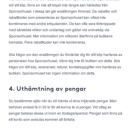
vid sitt köp, finns en risk att köpet inte längre kan härledas från
Sponsorhuset. I dessa fall går ersättningen förlorad. De rabatter och
rabattkoder som presenteras av Sponsorhuset kan oftast inte
kombineras med andra erbjudanden. De kan ofta vara förknippade
med särskilda villkor och undantag och gäller vid onlineköp via
Sponsorhuset. Mer information om villkoren återfinns på butikens
hemsida. Flera rabattkoder kan inte kombineras.
Alla frågor om den ersättningen du förväntar dig för ditt köp hanteras av
personalen hos Sponsorhuset. Vänd dig inte till butiken om detta. Alla
frågor om ditt köp, leveranser, returer, kontaktuppgifter mm hanteras av
butiken. Sponsorhuset har ingen information om detta.
4. Uthämtning av pengar
Du bestämmer själv när du vill hämta ut dina intjänade pengar. Man
behöver endast få in 50 kr för att kunna ta ut pengar. Vid uttag av
pengar betalas dessa ut inom en tiodagarsperiod. Pengar som finns på
ett konto som avslutas kommer att förfalla.