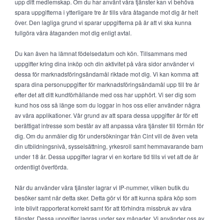
upp ditt medlemskap. Om du har använt våra tjänster kan vi behöva
spara uppgifterna i ytterligare tre år tills våra åtagande mot dig är helt
över. Den lagliga grund vi sparar uppgifterna på är att vi ska kunna
fullgöra våra åtaganden mot dig enligt avtal.
Du kan även ha lämnat födelsedatum och kön. Tillsammans med
uppgifter kring dina inköp och din aktivitet på våra sidor använder vi
dessa för marknadsföringsändamål riktade mot dig. Vi kan komma att
spara dina personuppgifter för marknadsföringsändamål upp till tre år
efter det att ditt kundförhållande med oss har upphört. Vi ser dig som
kund hos oss så länge som du loggar in hos oss eller använder några
av våra applikationer. Vår grund av att spara dessa uppgifter är för ett
berättigat intresse som består av att anpassa våra tjänster till förmån för
dig. Om du anmäler dig för undersökningar från Cint vill de även veta
din utbildningsnivå, sysselsättning, yrkesroll samt hemmavarande barn
under 18 år. Dessa uppgifter lagrar vi en kortare tid tills vi vet att de är
ordentligt överförda.
När du använder våra tjänster lagrar vi IP-nummer, vilken butik du
besöker samt när detta sker. Detta gör vi för att kunna spåra köp som
inte blivit rapporterat korrekt samt för att förhindra missbruk av våra
tjänster. Dessa uppgifter lagras under sex månader. Vi använder oss av