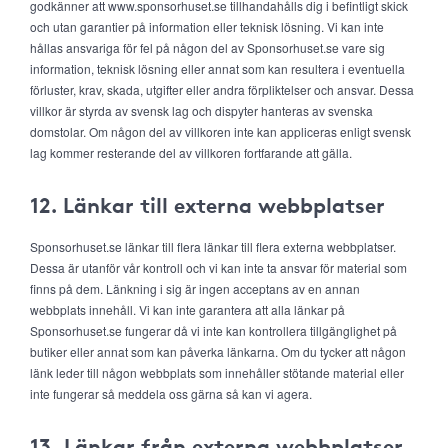
godkänner att www.sponsorhuset.se tillhandahålls dig i befintligt skick
och utan garantier på information eller teknisk lösning. Vi kan inte
hållas ansvariga för fel på någon del av Sponsorhuset.se vare sig
information, teknisk lösning eller annat som kan resultera i eventuella
förluster, krav, skada, utgifter eller andra förpliktelser och ansvar. Dessa
villkor är styrda av svensk lag och dispyter hanteras av svenska
domstolar. Om någon del av villkoren inte kan appliceras enligt svensk
lag kommer resterande del av villkoren fortfarande att gälla.
12. Länkar till externa webbplatser
Sponsorhuset.se länkar till flera länkar till flera externa webbplatser.
Dessa är utanför vår kontroll och vi kan inte ta ansvar för material som
finns på dem. Länkning i sig är ingen acceptans av en annan
webbplats innehåll. Vi kan inte garantera att alla länkar på
Sponsorhuset.se fungerar då vi inte kan kontrollera tillgänglighet på
butiker eller annat som kan påverka länkarna. Om du tycker att någon
länk leder till någon webbplats som innehåller stötande material eller
inte fungerar så meddela oss gärna så kan vi agera.
13. Länkar från externa webbplatser