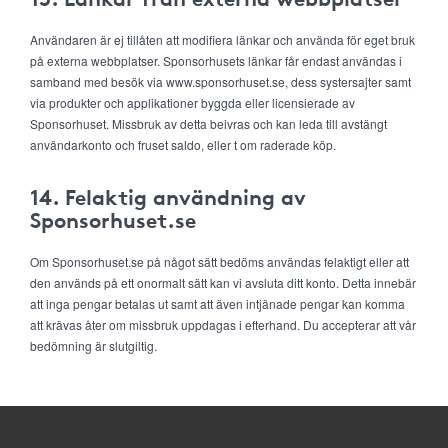
Användaren är ej tillåten att modifiera länkar och använda för eget bruk
på externa webbplatser. Sponsorhusets länkar får endast användas i
samband med besök via www.sponsorhuset.se, dess systersajter samt
via produkter och applikationer byggda eller licensierade av
Sponsorhuset. Missbruk av detta beivras och kan leda till avstängt
användarkonto och fruset saldo, eller t om raderade köp.
14. Felaktig användning av
Sponsorhuset.se
Om Sponsorhuset.se på något sätt bedöms användas felaktigt eller att
den används på ett onormalt sätt kan vi avsluta ditt konto. Detta innebär
att inga pengar betalas ut samt att även intjänade pengar kan komma
att krävas åter om missbruk uppdagas i efterhand. Du accepterar att vår
bedömning är slutgiltig.