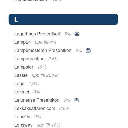
L
Lagerhaus Presentkort
5%
Lamp24
upp till 4%
Lampemesteren Presentkort
5%
Lamporochljus
2,5%
Lampster
10%
Lassie
upp till 200 kr
Lego
1,5%
Lekmer
3%
Lekmer.se Presentkort
5%
Leksaksaffären.com
2,5%
LensOn
2%
Lensway
upp till 10%