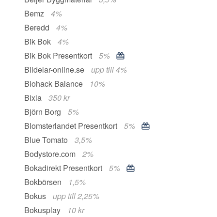
Bemz
4%
Beredd
4%
Bik Bok
4%
Bik Bok Presentkort
5%
Bildelar-online.se
upp till 4%
Biohack Balance
10%
Bixia
350 kr
Björn Borg
5%
Blomsterlandet Presentkort
5%
Blue Tomato
3,5%
Bodystore.com
2%
Bokadirekt Presentkort
5%
Bokbörsen
1,5%
Bokus
upp till 2,25%
Bokusplay
10 kr