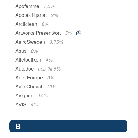
Apofemme
7,5%
Apotek Hjärtat
2%
Arcticlean
6%
Artworks Presentkort
5%
AstroSweden
3,75%
Asus
2%
Atletbutiken
4%
Autodoc
upp till 5%
Auto Europe
3%
Avie Cheval
10%
Avignon
10%
AVIS
4%
B