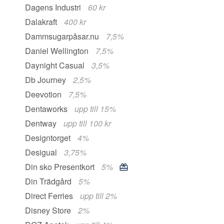
Dagens Industri
60 kr
Dalakraft
400 kr
Dammsugarpåsar.nu
7,5%
Daniel Wellington
7,5%
Daynight Casual
3,5%
Db Journey
2,5%
Deevotion
7,5%
Dentaworks
upp till 15%
Dentway
upp till 100 kr
Designtorget
4%
Desigual
3,75%
Din sko Presentkort
5%
Din Trädgård
5%
Direct Ferries
upp till 2%
Disney Store
2%