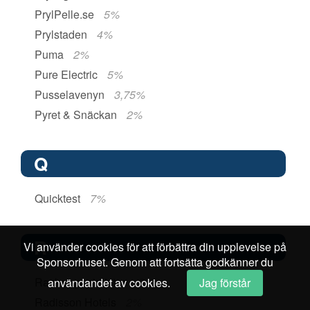
PrylPelle.se
5%
Prylstaden
4%
Puma
2%
Pure Electric
5%
Pusselavenyn
3,75%
Pyret & Snäckan
2%
Q
Quicktest
7%
R
Vi använder cookies för att förbättra din upplevelse på
Sponsorhuset. Genom att fortsätta godkänner du
Racketspecialisten
2%
användandet av cookies.
Jag förstår
Radisson Hotels
2%