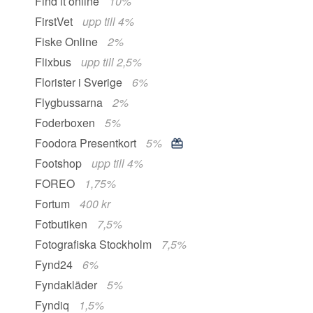
Find it online
10%
FirstVet
upp till 4%
Fiske Online
2%
Flixbus
upp till 2,5%
Florister i Sverige
6%
Flygbussarna
2%
Foderboxen
5%
Foodora Presentkort
5%
Footshop
upp till 4%
FOREO
1,75%
Fortum
400 kr
Fotbutiken
7,5%
Fotografiska Stockholm
7,5%
Fynd24
6%
Fyndakläder
5%
Fyndiq
1,5%