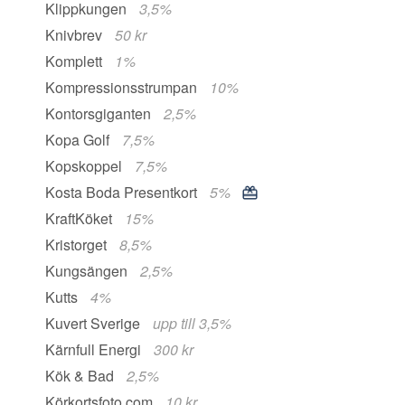
Klippkungen
3,5%
Knivbrev
50 kr
Komplett
1%
Kompressionsstrumpan
10%
Kontorsgiganten
2,5%
Kopa Golf
7,5%
Kopskoppel
7,5%
Kosta Boda Presentkort
5%
KraftKöket
15%
Kristorget
8,5%
Kungsängen
2,5%
Kutts
4%
Kuvert Sverige
upp till 3,5%
Kärnfull Energi
300 kr
Kök & Bad
2,5%
Körkortsfoto.com
10 kr