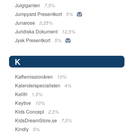
Julgiganten
7,5%
Jumpyard Presentkort
5%
Junarose
3,25%
Juridiska Dokument
12,5%
Jysk Presentkort
5%
K
Kaffemissionären
10%
Kalenderspecialisten
4%
Kellfri
1,5%
Keytive
10%
Kids Concept
2,5%
KidsDreamStore.se
7,5%
Kindly
5%