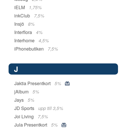
iELM
1,75%
inkClub
7,5%
Insjö
8%
Interflora
4%
Interhome
4,5%
iPhonebutiken
7,5%
J
Jaktia Presentkort
5%
jAlbum
5%
Jays
5%
JD Sports
upp till 3,5%
Joi Living
7,5%
Jula Presentkort
5%