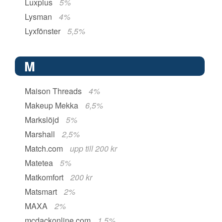
Luxplus
5%
Lysman
4%
Lyxfönster
5,5%
M
Maison Threads
4%
Makeup Mekka
6,5%
Markslöjd
5%
Marshall
2,5%
Match.com
upp till 200 kr
Matetea
5%
Matkomfort
200 kr
Matsmart
2%
MAXA
2%
mcdackonline.com
1,5%