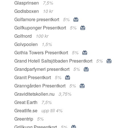
Glasprinsen
7,5%
Godisboxen
10 kr
Golfamore presentkort
5%
Golfkuponger Presentkort
5%
Golfnord
100 kr
Golvpoolen
1,5%
Gothia Towers Presentkort
5%
Grand Hotell Saltsjöbaden Presentkort
5%
Grandparfymeri presentkort
5%
Granit Presentkort
5%
Granngården Presentkort
5%
Graviditetskollen.nu
3,75%
Great Earth
7,5%
Greatlife.se
upp till 4%
Greentrip
5%
Grillkung Presentkort
5%