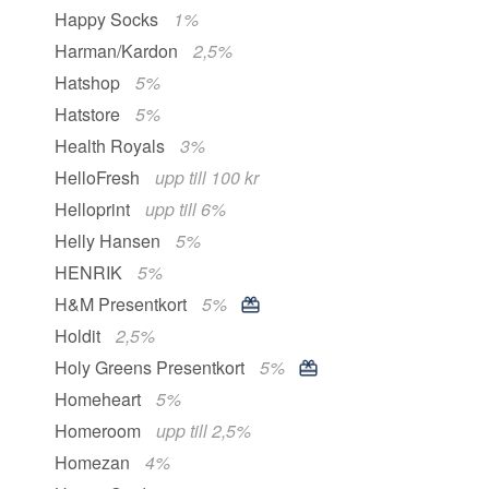
Happy Socks
1%
Harman/Kardon
2,5%
Hatshop
5%
Hatstore
5%
Health Royals
3%
HelloFresh
upp till 100 kr
Helloprint
upp till 6%
Helly Hansen
5%
HENRIK
5%
H&M Presentkort
5%
Holdit
2,5%
Holy Greens Presentkort
5%
Homeheart
5%
Homeroom
upp till 2,5%
Homezan
4%