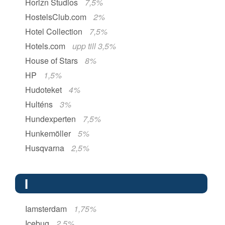
Horizn Studios
7,5%
HostelsClub.com
2%
Hotel Collection
7,5%
Hotels.com
upp till 3,5%
House of Stars
8%
HP
1,5%
Hudoteket
4%
Hulténs
3%
Hundexperten
7,5%
Hunkemöller
5%
Husqvarna
2,5%
I
Iamsterdam
1,75%
Icebug
2,5%