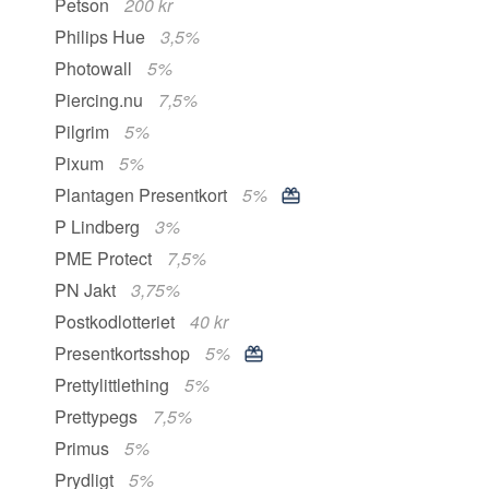
Petson
200 kr
Philips Hue
3,5%
Photowall
5%
Piercing.nu
7,5%
Pilgrim
5%
Pixum
5%
Plantagen Presentkort
5%
P Lindberg
3%
PME Protect
7,5%
PN Jakt
3,75%
Postkodlotteriet
40 kr
Presentkortsshop
5%
Prettylittlething
5%
Prettypegs
7,5%
Primus
5%
Prydligt
5%