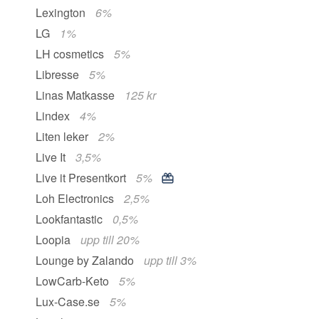
Lexington
6%
LG
1%
LH cosmetics
5%
Libresse
5%
Linas Matkasse
125 kr
Lindex
4%
Liten leker
2%
Live It
3,5%
Live it Presentkort
5%
Loh Electronics
2,5%
Lookfantastic
0,5%
Loopia
upp till 20%
Lounge by Zalando
upp till 3%
LowCarb-Keto
5%
Lux-Case.se
5%