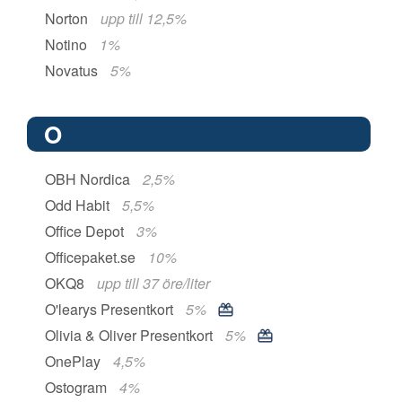
Norton
upp till 12,5%
Notino
1%
Novatus
5%
O
OBH Nordica
2,5%
Odd Habit
5,5%
Office Depot
3%
Officepaket.se
10%
OKQ8
upp till 37 öre/liter
O'learys Presentkort
5%
Olivia & Oliver Presentkort
5%
OnePlay
4,5%
Ostogram
4%