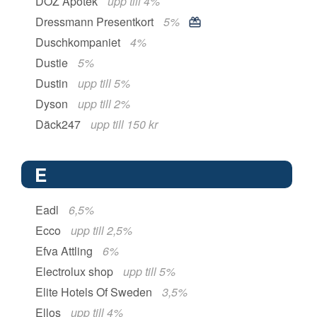
DOZ Apotek
upp till 4%
Dressmann Presentkort
5%
Duschkompaniet
4%
Dustie
5%
Dustin
upp till 5%
Dyson
upp till 2%
Däck247
upp till 150 kr
E
Eadl
6,5%
Ecco
upp till 2,5%
Efva Attling
6%
Electrolux shop
upp till 5%
Elite Hotels Of Sweden
3,5%
Ellos
upp till 4%