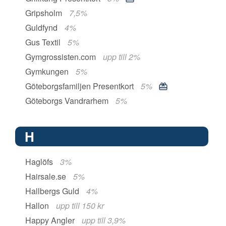
Gripsholm
7,5%
Guldfynd
4%
Gus Textil
5%
Gymgrossisten.com
upp till 2%
Gymkungen
5%
Göteborgsfamiljen Presentkort
5%
Göteborgs Vandrarhem
5%
H
Haglöfs
3%
Hairsale.se
5%
Hallbergs Guld
4%
Hallon
upp till 150 kr
Happy Angler
upp till 3,9%