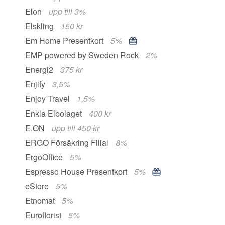
Elon
upp till 3%
Elskling
150 kr
Em Home Presentkort
5%
EMP powered by Sweden Rock
2%
Energi2
375 kr
Enjify
3,5%
Enjoy Travel
1,5%
Enkla Elbolaget
400 kr
E.ON
upp till 450 kr
ERGO Försäkring Filial
8%
ErgoOffice
5%
Espresso House Presentkort
5%
eStore
5%
Etnomat
5%
Euroflorist
5%