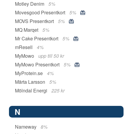
Motley Denim
5%
Movesgood Presentkort
5%
MOVS Presentkort
5%
MQ Marqet
5%
Mr Cake Presentkort
5%
mResell
4%
MyMowo
upp till 50 kr
MyMowo Presentkort
5%
MyProtein.se
4%
Märta Larsson
5%
Mölndal Energi
225 kr
N
Nameway
8%