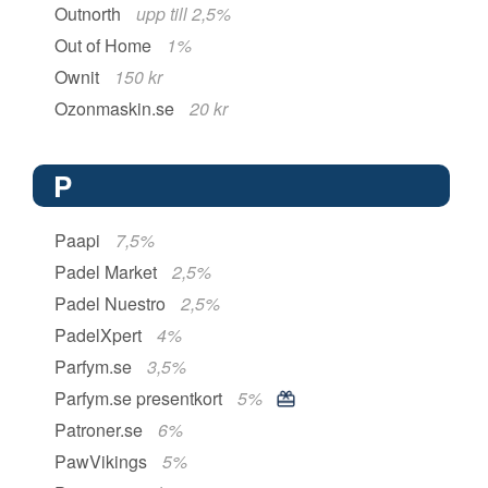
Outnorth
upp till 2,5%
Out of Home
1%
Ownit
150 kr
Ozonmaskin.se
20 kr
P
Paapi
7,5%
Padel Market
2,5%
Padel Nuestro
2,5%
PadelXpert
4%
Parfym.se
3,5%
Parfym.se presentkort
5%
Patroner.se
6%
PawVikings
5%