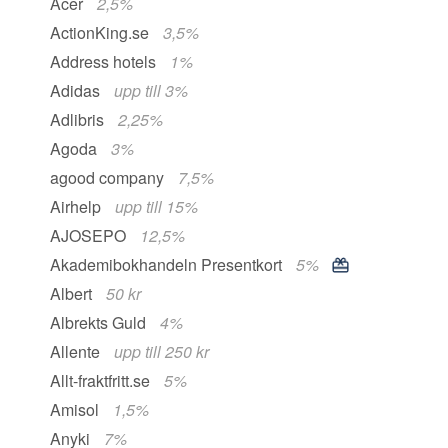
Acer
2,5%
ActionKing.se
3,5%
Address hotels
1%
Adidas
upp till 3%
Adlibris
2,25%
Agoda
3%
agood company
7,5%
Airhelp
upp till 15%
AJOSEPO
12,5%
Akademibokhandeln Presentkort
5%
Albert
50 kr
Albrekts Guld
4%
Allente
upp till 250 kr
Allt-fraktfritt.se
5%
Amisol
1,5%
Anyki
7%