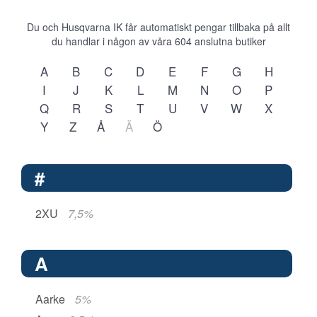
Du och Husqvarna IK får automatiskt pengar tillbaka på allt
du handlar i någon av våra
604
anslutna butiker
A
B
C
D
E
F
G
H
I
J
K
L
M
N
O
P
Q
R
S
T
U
V
W
X
Y
Z
Å
Ä
Ö
#
2XU
7,5%
A
Aarke
5%