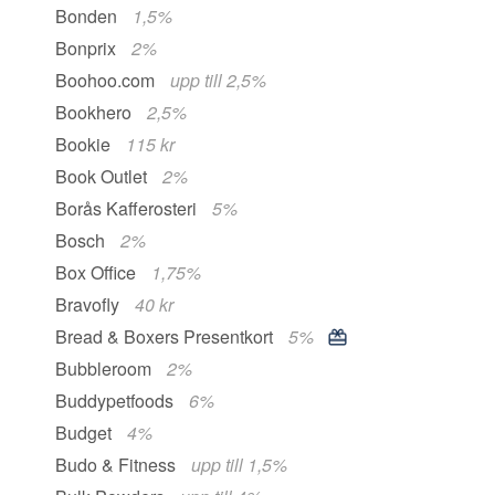
Bonden
1,5%
Bonprix
2%
Boohoo.com
upp till 2,5%
Bookhero
2,5%
Bookie
115 kr
Book Outlet
2%
Borås Kafferosteri
5%
Bosch
2%
Box Office
1,75%
Bravofly
40 kr
Bread & Boxers Presentkort
5%
Bubbleroom
2%
Buddypetfoods
6%
Budget
4%
Budo & Fitness
upp till 1,5%