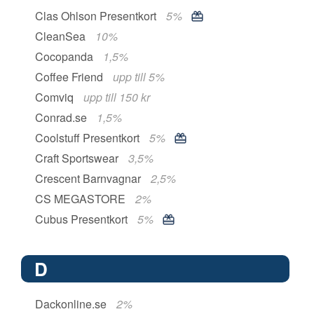
Clas Ohlson Presentkort
5%
CleanSea
10%
Cocopanda
1,5%
Coffee Friend
upp till 5%
Comviq
upp till 150 kr
Conrad.se
1,5%
Coolstuff Presentkort
5%
Craft Sportswear
3,5%
Crescent Barnvagnar
2,5%
CS MEGASTORE
2%
Cubus Presentkort
5%
D
Dackonline.se
2%