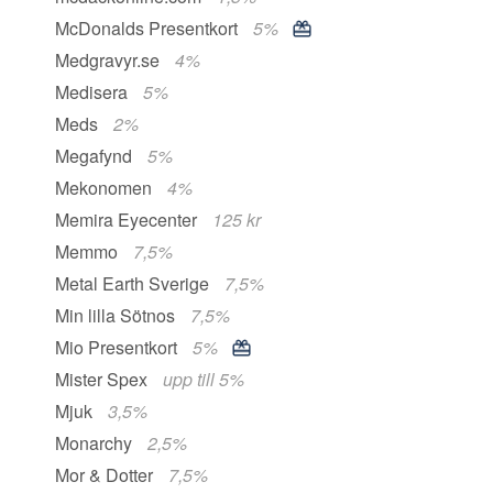
McDonalds Presentkort
5%
Medgravyr.se
4%
Medisera
5%
Meds
2%
Megafynd
5%
Mekonomen
4%
Memira Eyecenter
125 kr
Memmo
7,5%
Metal Earth Sverige
7,5%
Min lilla Sötnos
7,5%
Mio Presentkort
5%
Mister Spex
upp till 5%
Mjuk
3,5%
Monarchy
2,5%
Mor & Dotter
7,5%