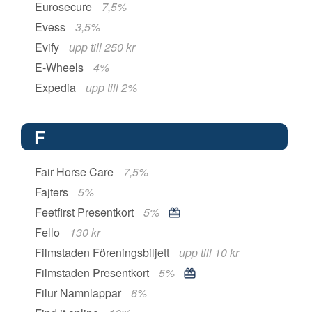
Eurosecure
7,5%
Evess
3,5%
Evify
upp till 250 kr
E-Wheels
4%
Expedia
upp till 2%
F
Fair Horse Care
7,5%
Fajters
5%
Feetfirst Presentkort
5%
Fello
130 kr
Filmstaden Föreningsbiljett
upp till 10 kr
Filmstaden Presentkort
5%
Filur Namnlappar
6%