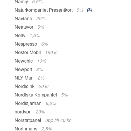
Namly
5,5%
Naturkompaniet Presentkort
5%
Naviane
20%
Neatsvor
5%
Nelly
1,5%
Nespresso
6%
Nestor Mobil
150 kr
Newchic
10%
Newport
3%
NLY Man
2%
Nordicink
20 kr
Nordiska Kompaniet
5%
Nordstjärnan
6,5%
nordvpn
20%
Norstatpanel
upp till 40 kr
Northmans
2,5%