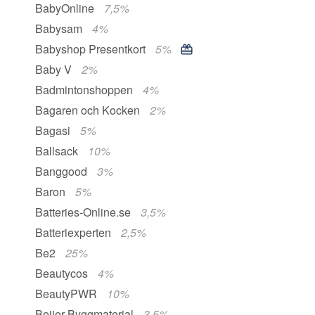
BabyOnline
7,5%
Babysam
4%
Babyshop Presentkort
5%
Baby V
2%
Badmintonshoppen
4%
Bagaren och Kocken
2%
Bagasi
5%
Ballsack
10%
Banggood
3%
Baron
5%
Batteries-Online.se
3,5%
Batteriexperten
2,5%
Be2
25%
Beautycos
4%
BeautyPWR
10%
Beijer Byggmaterial
3,5%