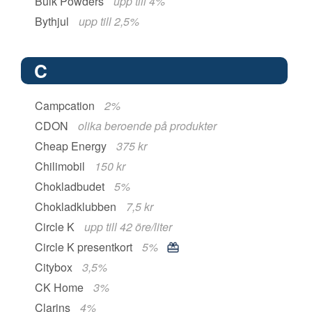
Bulk Powders
upp till 4%
Bythjul
upp till 2,5%
C
Campcation
2%
CDON
olika beroende på produkter
Cheap Energy
375 kr
Chilimobil
150 kr
Chokladbudet
5%
Chokladklubben
7,5 kr
Circle K
upp till 42 öre/liter
Circle K presentkort
5%
Citybox
3,5%
CK Home
3%
Clarins
4%