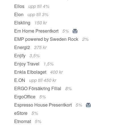
Ellos
upp till 4%
Elon
upp till 3%
Elskling
150 kr
Em Home Presentkort
5%
EMP powered by Sweden Rock
2%
Energi2
375 kr
Enjify
3,5%
Enjoy Travel
1,5%
Enkla Elbolaget
400 kr
E.ON
upp till 450 kr
ERGO Försäkring Filial
8%
ErgoOffice
5%
Espresso House Presentkort
5%
eStore
5%
Etnomat
5%