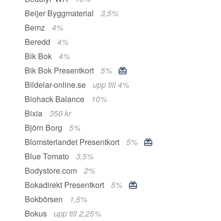
Beijer Byggmaterial
3,5%
Bemz
4%
Beredd
4%
Bik Bok
4%
Bik Bok Presentkort
5%
Bildelar-online.se
upp till 4%
Biohack Balance
10%
Bixia
350 kr
Björn Borg
5%
Blomsterlandet Presentkort
5%
Blue Tomato
3,5%
Bodystore.com
2%
Bokadirekt Presentkort
5%
Bokbörsen
1,5%
Bokus
upp till 2,25%