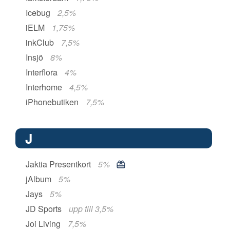
Icebug
2,5%
iELM
1,75%
inkClub
7,5%
Insjö
8%
Interflora
4%
Interhome
4,5%
iPhonebutiken
7,5%
J
Jaktia Presentkort
5%
jAlbum
5%
Jays
5%
JD Sports
upp till 3,5%
Joi Living
7,5%