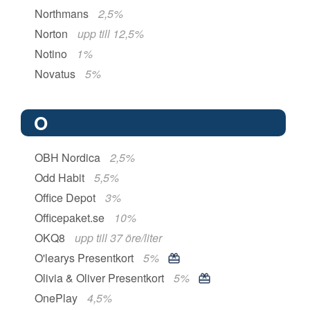
Northmans
2,5%
Norton
upp till 12,5%
Notino
1%
Novatus
5%
O
OBH Nordica
2,5%
Odd Habit
5,5%
Office Depot
3%
Officepaket.se
10%
OKQ8
upp till 37 öre/liter
O'learys Presentkort
5%
Olivia & Oliver Presentkort
5%
OnePlay
4,5%