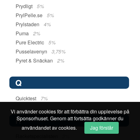
Prydligt
5%
PrylPelle.se
5%
Prylstaden
4%
Puma
2%
Pure Electric
5%
Pusselavenyn
3,75%
Pyret & Snäckan
2%
Q
Quicktest
7%
Vi använder cookies för att förbättra din upplevelse på
Sponsorhuset. Genom att fortsätta godkänner du
R
användandet av cookies.
Jag förstår
Racketspecialisten
2%