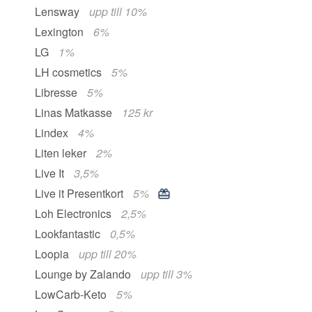
Lensway
upp till 10%
Lexington
6%
LG
1%
LH cosmetics
5%
Libresse
5%
Linas Matkasse
125 kr
Lindex
4%
Liten leker
2%
Live It
3,5%
Live it Presentkort
5%
Loh Electronics
2,5%
Lookfantastic
0,5%
Loopia
upp till 20%
Lounge by Zalando
upp till 3%
LowCarb-Keto
5%