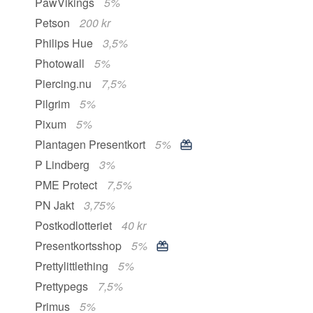
PawVikings
5%
Petson
200 kr
Philips Hue
3,5%
Photowall
5%
Piercing.nu
7,5%
Pilgrim
5%
Pixum
5%
Plantagen Presentkort
5%
P Lindberg
3%
PME Protect
7,5%
PN Jakt
3,75%
Postkodlotteriet
40 kr
Presentkortsshop
5%
Prettylittlething
5%
Prettypegs
7,5%
Primus
5%