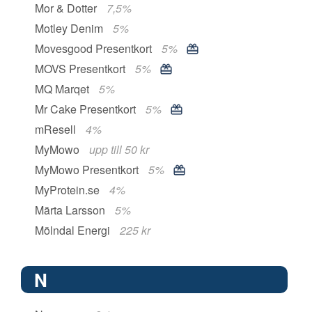
Mor & Dotter
7,5%
Motley Denim
5%
Movesgood Presentkort
5%
MOVS Presentkort
5%
MQ Marqet
5%
Mr Cake Presentkort
5%
mResell
4%
MyMowo
upp till 50 kr
MyMowo Presentkort
5%
MyProtein.se
4%
Märta Larsson
5%
Mölndal Energi
225 kr
N