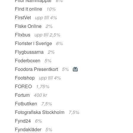
Filur Namnlappar
6%
Find it online
10%
FirstVet
upp till 4%
Fiske Online
2%
Flixbus
upp till 2,5%
Florister i Sverige
6%
Flygbussarna
2%
Foderboxen
5%
Foodora Presentkort
5%
Footshop
upp till 4%
FOREO
1,75%
Fortum
400 kr
Fotbutiken
7,5%
Fotografiska Stockholm
7,5%
Fynd24
6%
Fyndakläder
5%