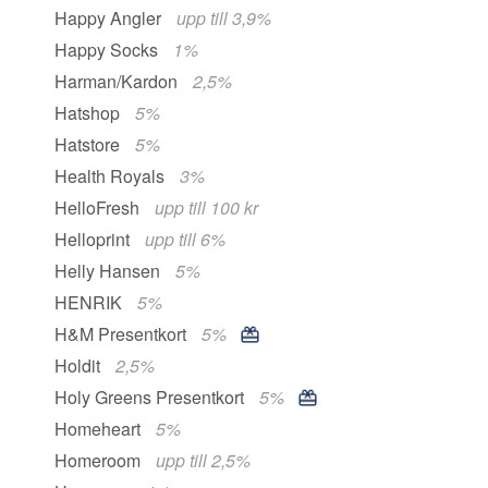
Happy Angler
upp till 3,9%
Happy Socks
1%
Harman/Kardon
2,5%
Hatshop
5%
Hatstore
5%
Health Royals
3%
HelloFresh
upp till 100 kr
Helloprint
upp till 6%
Helly Hansen
5%
HENRIK
5%
H&M Presentkort
5%
Holdit
2,5%
Holy Greens Presentkort
5%
Homeheart
5%
Homeroom
upp till 2,5%