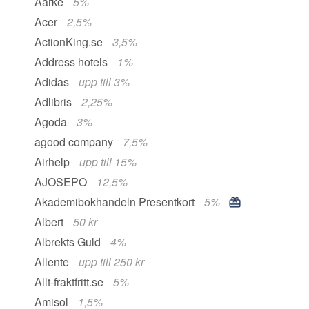
Aarke
5%
Acer
2,5%
ActionKing.se
3,5%
Address hotels
1%
Adidas
upp till 3%
Adlibris
2,25%
Agoda
3%
agood company
7,5%
Airhelp
upp till 15%
AJOSEPO
12,5%
Akademibokhandeln Presentkort
5%
Albert
50 kr
Albrekts Guld
4%
Allente
upp till 250 kr
Allt-fraktfritt.se
5%
Amisol
1,5%