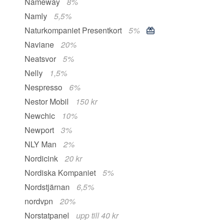
Nameway
8%
Namly
5,5%
Naturkompaniet Presentkort
5%
Naviane
20%
Neatsvor
5%
Nelly
1,5%
Nespresso
6%
Nestor Mobil
150 kr
Newchic
10%
Newport
3%
NLY Man
2%
Nordicink
20 kr
Nordiska Kompaniet
5%
Nordstjärnan
6,5%
nordvpn
20%
Norstatpanel
upp till 40 kr