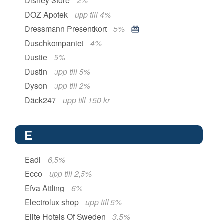
Disney Store
2%
DOZ Apotek
upp till 4%
Dressmann Presentkort
5%
Duschkompaniet
4%
Dustie
5%
Dustin
upp till 5%
Dyson
upp till 2%
Däck247
upp till 150 kr
E
Eadl
6,5%
Ecco
upp till 2,5%
Efva Attling
6%
Electrolux shop
upp till 5%
Elite Hotels Of Sweden
3,5%