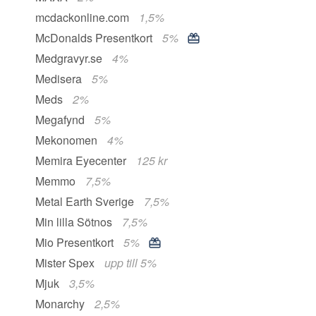
mcdackonline.com
1,5%
McDonalds Presentkort
5%
Medgravyr.se
4%
Medisera
5%
Meds
2%
Megafynd
5%
Mekonomen
4%
Memira Eyecenter
125 kr
Memmo
7,5%
Metal Earth Sverige
7,5%
Min lilla Sötnos
7,5%
Mio Presentkort
5%
Mister Spex
upp till 5%
Mjuk
3,5%
Monarchy
2,5%