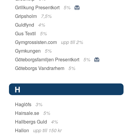
Grillkung Presentkort
5%
Gripsholm
7,5%
Guldfynd
4%
Gus Textil
5%
Gymgrossisten.com
upp till 2%
Gymkungen
5%
Göteborgsfamiljen Presentkort
5%
Göteborgs Vandrarhem
5%
H
Haglöfs
3%
Hairsale.se
5%
Hallbergs Guld
4%
Hallon
upp till 150 kr