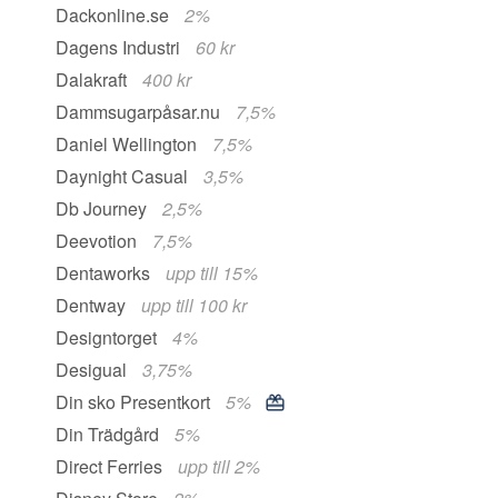
Dackonline.se
2%
Dagens Industri
60 kr
Dalakraft
400 kr
Dammsugarpåsar.nu
7,5%
Daniel Wellington
7,5%
Daynight Casual
3,5%
Db Journey
2,5%
Deevotion
7,5%
Dentaworks
upp till 15%
Dentway
upp till 100 kr
Designtorget
4%
Desigual
3,75%
Din sko Presentkort
5%
Din Trädgård
5%
Direct Ferries
upp till 2%