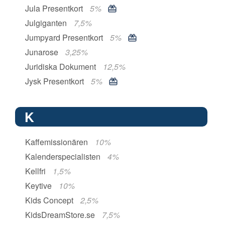
Jula Presentkort
5%
Julgiganten
7,5%
Jumpyard Presentkort
5%
Junarose
3,25%
Juridiska Dokument
12,5%
Jysk Presentkort
5%
K
Kaffemissionären
10%
Kalenderspecialisten
4%
Kellfri
1,5%
Keytive
10%
Kids Concept
2,5%
KidsDreamStore.se
7,5%