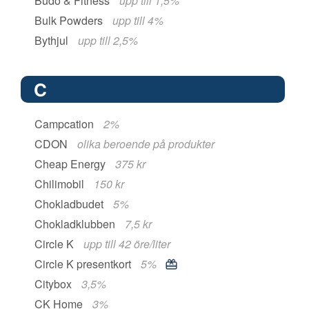
Budo & Fitness
upp till 1,5%
Bulk Powders
upp till 4%
Bythjul
upp till 2,5%
C
Campcation
2%
CDON
olika beroende på produkter
Cheap Energy
375 kr
Chilimobil
150 kr
Chokladbudet
5%
Chokladklubben
7,5 kr
Circle K
upp till 42 öre/liter
Circle K presentkort
5%
Citybox
3,5%
CK Home
3%