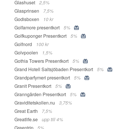
Glashuset
2,5%
Glasprinsen
7,5%
Godisboxen
10 kr
Golfamore presentkort
5%
Golfkuponger Presentkort
5%
Golfnord
100 kr
Golvpoolen
1,5%
Gothia Towers Presentkort
5%
Grand Hotell Saltsjöbaden Presentkort
5%
Grandparfymeri presentkort
5%
Granit Presentkort
5%
Granngården Presentkort
5%
Graviditetskollen.nu
3,75%
Great Earth
7,5%
Greatlife.se
upp till 4%
Greentrip
5%