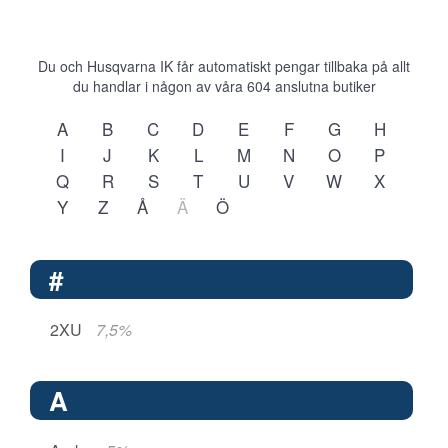
Du och Husqvarna IK får automatiskt pengar tillbaka på allt
du handlar i någon av våra
604
anslutna butiker
A
B
C
D
E
F
G
H
I
J
K
L
M
N
O
P
Q
R
S
T
U
V
W
X
Y
Z
Å
Ä
Ö
#
2XU
7,5%
A