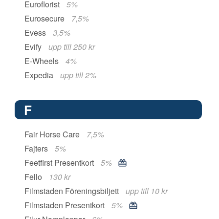
Euroflorist
5%
Eurosecure
7,5%
Evess
3,5%
Evify
upp till 250 kr
E-Wheels
4%
Expedia
upp till 2%
F
Fair Horse Care
7,5%
Fajters
5%
Feetfirst Presentkort
5%
Fello
130 kr
Filmstaden Föreningsbiljett
upp till 10 kr
Filmstaden Presentkort
5%