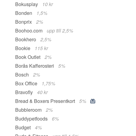
Bokusplay
10 kr
Bonden
1,5%
Bonprix
2%
Boohoo.com
upp till 2,5%
Bookhero
2,5%
Bookie
115 kr
Book Outlet
2%
Borås Kafferosteri
5%
Bosch
2%
Box Office
1,75%
Bravofly
40 kr
Bread & Boxers Presentkort
5%
Bubbleroom
2%
Buddypetfoods
6%
Budget
4%