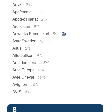
Anyki
7%
Apofemme
7,5%
Apotek Hjärtat
2%
Arcticlean
6%
Artworks Presentkort
5%
AstroSweden
3,75%
Asus
2%
Atletbutiken
4%
Autodoc
upp till 5%
Auto Europe
3%
Avie Cheval
10%
Avignon
10%
AVIS
4%
B