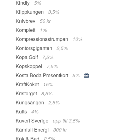
Kindly
5%
Klippkungen
3,5%
Knivbrev
50 kr
Komplett
1%
Kompressionsstrumpan
10%
Kontorsgiganten
2,5%
Kopa Golf
7,5%
Kopskoppel
7,5%
Kosta Boda Presentkort
5%
KraftKöket
15%
Kristorget
8,5%
Kungsängen
2,5%
Kutts
4%
Kuvert Sverige
upp till 3,5%
Kärnfull Energi
300 kr
Kök & Bad
2,5%