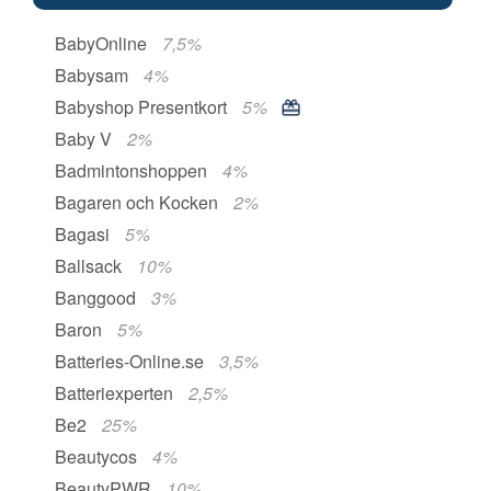
BabyOnline
7,5%
Babysam
4%
Babyshop Presentkort
5%
Baby V
2%
Badmintonshoppen
4%
Bagaren och Kocken
2%
Bagasi
5%
Ballsack
10%
Banggood
3%
Baron
5%
Batteries-Online.se
3,5%
Batteriexperten
2,5%
Be2
25%
Beautycos
4%
BeautyPWR
10%