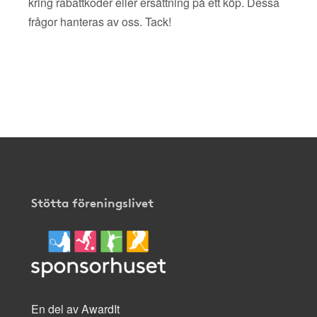
kring rabattkoder eller ersättning på ett köp. Dessa
frågor hanteras av oss. Tack!
Stötta föreningslivet
En del av AwardIt