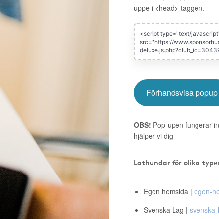
uppe i <head>-taggen.
Förhandsvisa popup
OBS!
Pop-upen fungerar in
hjälper vi dig
Lathundar för olika type
Egen hemsida |
egen-he
Svenska Lag |
svenska-l