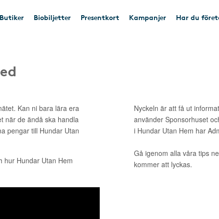
Butiker
Biobiljetter
Presentkort
Kampanjer
Har du före
med
ätet. Kan ni bara lära era
Nyckeln är att få ut informa
et när de ändå ska handla
använder Sponsorhuset och
ina pengar till Hundar Utan
i Hundar Utan Hem har Adm
Gå igenom alla våra tips ne
ch hur Hundar Utan Hem
kommer att lyckas.