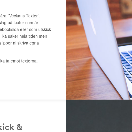
våra ”Veckans Texter”.
slag på texter som är
cebooksida eller som utskick
lika saker hela tiden men
 slipper ni skriva egna
ka ta emot texterna.
kick &