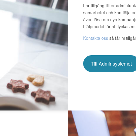
har tillgång till er adminfu
samarbetet och kan följa er
även läsa om nya kampanjer
hjälpmedel för att lyckas 
Kontakta oss
så får ni tillg
Till Adminsystemet