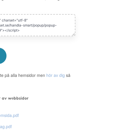
te på alla hemsidor men
hör av dig
så
r av webbsidor
msida.pdf
ag.pdf