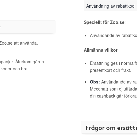
Användning av rabattkod
Speciellt för Zoo.se
:
r
Användande av rabattkod
 Zoo.se att använda,
Allmänna villkor
:
mpanjer. Återkom gärna
Ersättning ges i normalf
ttkoder och bra
presentkort och frakt.
Obs:
Användande av raba
Mecenat) som ej utfärdat
din cashback går förlora
Frågor om ersätt