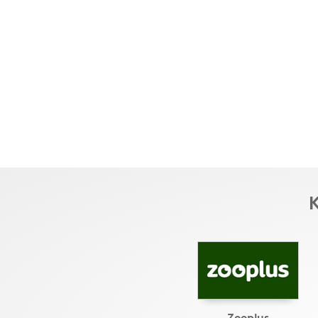
K
Zooplus