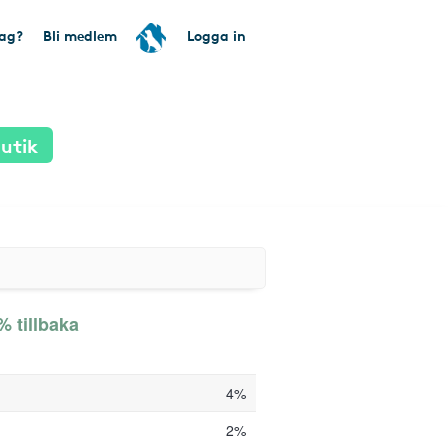
tag?
Bli medlem
Logga in
utik
% tillbaka
4%
2%