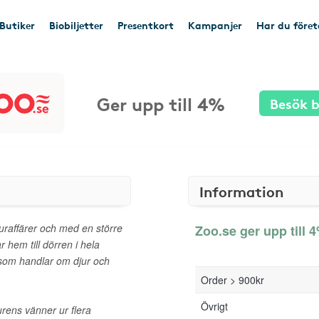
Butiker
Biobiljetter
Presentkort
Kampanjer
Har du före
Ger upp till 4%
Besök b
Information
uraffärer och med en större
Zoo.se ger upp till 4
 hem till dörren i hela
t som handlar om djur och
Order > 900kr
Övrigt
jurens vänner ur flera