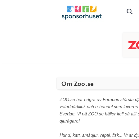
Om Zoo.se
ZOO.se har några av Europas största dj
veterinärklink och e-handel som levererar
Sverige. Vi på ZOO.se håller koll på all
djurägare!
Hund, katt, smådjur, reptil, fisk... Vi är d