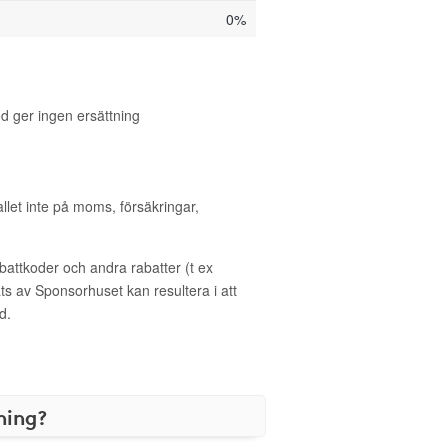
0%
 ger ingen ersättning
allet inte på moms, försäkringar,
ttkoder och andra rabatter (t ex
s av Sponsorhuset kan resultera i att
d.
ning?