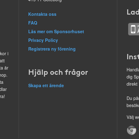
Lad
Kontakta oss
FAQ
Läs mer om Sponsorhuset
Privacy Policy
Registrera ny förening
kor i
Ins
att
ta är
Hjälp och frågor
Handla
hop.
dig Sp
ta
direkt
Skapa ett ärende
dlar
ra!
Du på
besöke
Välj w