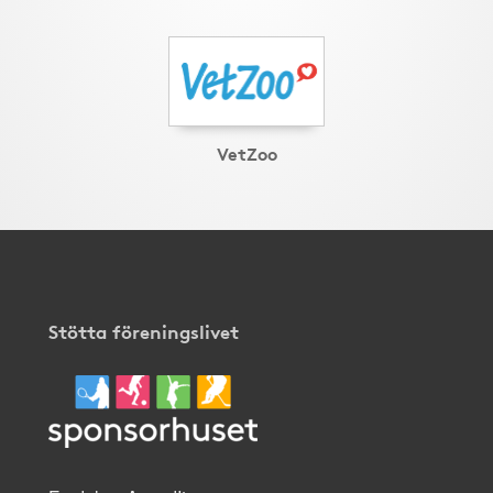
VetZoo
Stötta föreningslivet