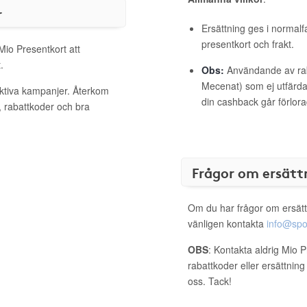
r
Ersättning ges i normalf
presentkort och frakt.
Mio Presentkort att
.
Obs:
Användande av raba
Mecenat) som ej utfärdat
aktiva kampanjer. Återkom
din cashback går förlora
, rabattkoder och bra
Frågor om ersätt
Om du har frågor om ersätt
vänligen kontakta
info@spo
OBS
: Kontakta aldrig Mio 
rabattkoder eller ersättnin
oss. Tack!