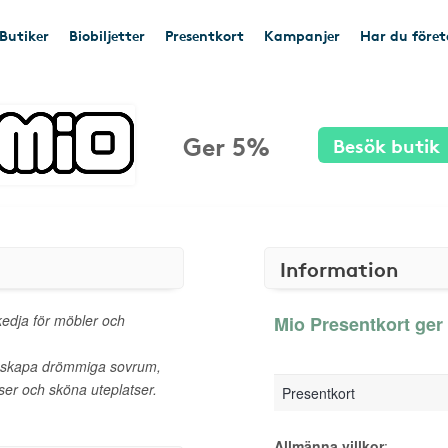
Butiker
Biobiljetter
Presentkort
Kampanjer
Har du före
Ger 5%
Besök butik
Information
kedja för möbler och
Mio Presentkort ger 
tt skapa drömmiga sovrum,
er och sköna uteplatser.
Presentkort
Allmänna villkor
: