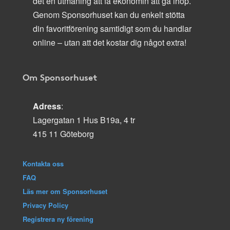
det en utmaning att få ekonomin att gå ihop.
Genom Sponsorhuset kan du enkelt stötta
din favoritförening samtidigt som du handlar
online – utan att det kostar dig något extra!
Om Sponsorhuset
Adress
:
Lagergatan 1 Hus B19a, 4 tr
415 11 Göteborg
Kontakta oss
FAQ
Läs mer om Sponsorhuset
Privacy Policy
Registrera ny förening