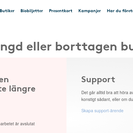
Butiker
Biobiljetter
Presentkort
Kampanjer
Har du före
ngd eller borttagen b
 en
Support
te längre
Det går alltid bra att höra av
konstigt sådant, eller om du
Skapa support-ärende
arbetet är avslutat