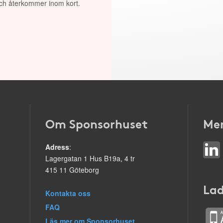
 och återkommer inom kort.
Om Sponsorhuset
Mer
Adress
:
Lagergatan 1 Hus B19a, 4 tr
415 11 Göteborg
Lad
Kontakta oss
FAQ
Läs mer om Sponsorhuset