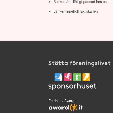
Butiken är tillfälligt pausad hos oss,
Länken innehöll faktiska fel?
Stötta föreningslivet
En del av AwardIt