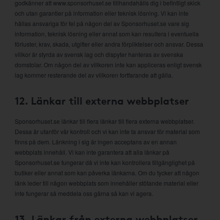
godkänner att www.sponsorhuset.se tillhandahålls dig i befintligt skick
och utan garantier på information eller teknisk lösning. Vi kan inte
hållas ansvariga för fel på någon del av Sponsorhuset.se vare sig
information, teknisk lösning eller annat som kan resultera i eventuella
förluster, krav, skada, utgifter eller andra förpliktelser och ansvar. Dessa
villkor är styrda av svensk lag och dispyter hanteras av svenska
domstolar. Om någon del av villkoren inte kan appliceras enligt svensk
lag kommer resterande del av villkoren fortfarande att gälla.
12. Länkar till externa webbplatser
Sponsorhuset.se länkar till flera länkar till flera externa webbplatser.
Dessa är utanför vår kontroll och vi kan inte ta ansvar för material som
finns på dem. Länkning i sig är ingen acceptans av en annan
webbplats innehåll. Vi kan inte garantera att alla länkar på
Sponsorhuset.se fungerar då vi inte kan kontrollera tillgänglighet på
butiker eller annat som kan påverka länkarna. Om du tycker att någon
länk leder till någon webbplats som innehåller stötande material eller
inte fungerar så meddela oss gärna så kan vi agera.
13. Länkar från externa webbplatser