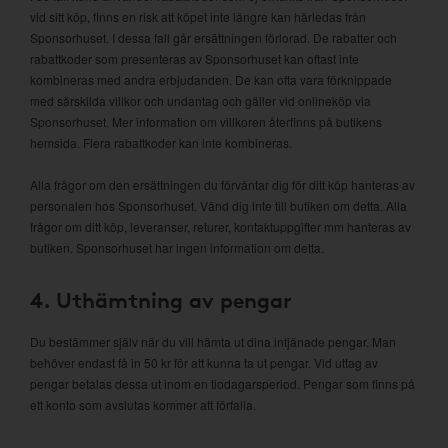
vid sitt köp, finns en risk att köpet inte längre kan härledas från
Sponsorhuset. I dessa fall går ersättningen förlorad. De rabatter och
rabattkoder som presenteras av Sponsorhuset kan oftast inte
kombineras med andra erbjudanden. De kan ofta vara förknippade
med särskilda villkor och undantag och gäller vid onlineköp via
Sponsorhuset. Mer information om villkoren återfinns på butikens
hemsida. Flera rabattkoder kan inte kombineras.
Alla frågor om den ersättningen du förväntar dig för ditt köp hanteras av
personalen hos Sponsorhuset. Vänd dig inte till butiken om detta. Alla
frågor om ditt köp, leveranser, returer, kontaktuppgifter mm hanteras av
butiken. Sponsorhuset har ingen information om detta.
4. Uthämtning av pengar
Du bestämmer själv när du vill hämta ut dina intjänade pengar. Man
behöver endast få in 50 kr för att kunna ta ut pengar. Vid uttag av
pengar betalas dessa ut inom en tiodagarsperiod. Pengar som finns på
ett konto som avslutas kommer att förfalla.