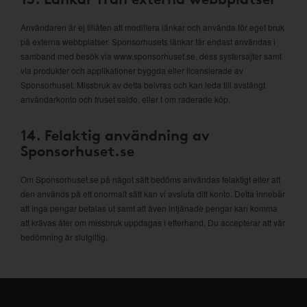
Användaren är ej tillåten att modifiera länkar och använda för eget bruk
på externa webbplatser. Sponsorhusets länkar får endast användas i
samband med besök via www.sponsorhuset.se, dess systersajter samt
via produkter och applikationer byggda eller licensierade av
Sponsorhuset. Missbruk av detta beivras och kan leda till avstängt
användarkonto och fruset saldo, eller t om raderade köp.
14. Felaktig användning av
Sponsorhuset.se
Om Sponsorhuset.se på något sätt bedöms användas felaktigt eller att
den används på ett onormalt sätt kan vi avsluta ditt konto. Detta innebär
att inga pengar betalas ut samt att även intjänade pengar kan komma
att krävas åter om missbruk uppdagas i efterhand. Du accepterar att vår
bedömning är slutgiltig.