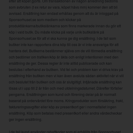
efter att köpet gjorts. Om transaktionen av någon anledning bedöms
som avbruten (t ex retur av vara, köpet hävs mm) kommer den att bli
avvisad. Ersättning kan endast erhållas genom att du är inloggad på
Sponsorhuset.se som medlem och klickar på
produktlänkarna/butikslänkarna som finns markerade innan du gör ett
köp i vald butik. Du måste klicka på varje unik butikslänk på
Sponsorhuset.se för att vi ska kunna ge dig ersättning. I de fall som
butiker inte kan rapportera dina köp till oss är vi inte ansvariga för att
hantera det. Butikerna bestämmer själva om de vill förmedla ersättning
och bedömer om trafiken/köp är äkta och enligt intentionen med den
ersättning de ger. Dessa regler är inte alltid publicerade och kan
beslutas i efterhand av butiken. Vid fel och problem kan vi driva krav på
ersättning från butiken men vi kan även avsluta sådan aktivitet när vi vill
och beslutet från butiken och oss är slutgiltigt. Intjänade ersättning kan
lösas ut i upp till 2 år från och med utdelningsdatumet. Därefter förfaller
pengarna. Ersättningen som kund och förening delar på är normalt
baserat på ordervärdet före moms. Kringprodukter som försäkring, frakt,
faktureringsavgifter eller köp av presentkort ger i normalfallet ingen
ersättning. Köp som betalas med presentkort eller andra värdecheckar
ger ingen ersättning.
I de fall kund använder rabattkoder som ej erhållits från Sponsorhuset