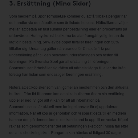
3. Ersättning (Mina Sidor)
Som medlem på Sponsorhuset.se kommer du att få tillbaka pengar när
du handlar via de nätbutiker som är listade hos oss. Nätbutikerna väljer
mellan att betala en fast summa per beställning eller en procentsats på
ordervärdet. Hur mycket nätbutikerna betalar framgår tydligt innan du
lagt din beställning. 50% av beloppet tillfaller föreningen och 50%
tillfaller dig. Undantag gäller närvarande för Cint, där 1 kr per
undersökning går till den besvarar undersökningen och resten till
föreningen. På Svenska Spel går all ersättning till föreningen.
Sponsorhuset förbehåller sig rätten att närhelst lägga till eller dra ifrån
företag från listan som endast ger föreningen ersättning.
Notera att ett köp sker som vanligt mellan medlemmen och den aktuella
butiken. Från tid till annan kan de olika butikerna ändra sin ersättning
upp eller ned. Vi gör allt vi kan för att all information på
Sponsorhuset.se är aktuell men tar inget ansvar för ej uppdaterad
information. När ett köp är genomfört och vi spårat detta till en medlem
hamnar den på dennes konto, det kan ibland ta upp till en vecka. Köpet
räknas som genomfört efter det att betalningen skett och i vissa fall efter
det att utcheckning skett. Pengarna kan hämtas ut tidigast 30 dagar