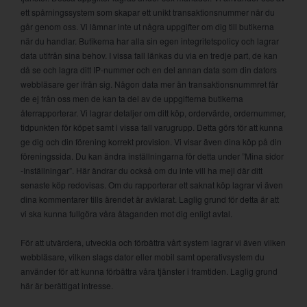
ett spårningssystem som skapar ett unikt transaktionsnummer när du
går genom oss. Vi lämnar inte ut några uppgifter om dig till butikerna
när du handlar. Butikerna har alla sin egen integritetspolicy och lagrar
data utifrån sina behov. I vissa fall länkas du via en tredje part, de kan
då se och lagra ditt IP-nummer och en del annan data som din dators
webbläsare ger ifrån sig. Någon data mer än transaktionsnummret får
de ej från oss men de kan ta del av de uppgifterna butikerna
återrapporterar. Vi lagrar detaljer om ditt köp, ordervärde, ordernummer,
tidpunkten för köpet samt i vissa fall varugrupp. Detta görs för att kunna
ge dig och din förening korrekt provision. Vi visar även dina köp på din
föreningssida. Du kan ändra inställningarna för detta under ”Mina sidor
-Inställningar”. Här ändrar du också om du inte vill ha mejl där ditt
senaste köp redovisas. Om du rapporterar ett saknat köp lagrar vi även
dina kommentarer tills ärendet är avklarat. Laglig grund för detta är att
vi ska kunna fullgöra våra åtaganden mot dig enligt avtal.
För att utvärdera, utveckla och förbättra vårt system lagrar vi även vilken
webbläsare, vilken slags dator eller mobil samt operativsystem du
använder för att kunna förbättra våra tjänster i framtiden. Laglig grund
här är berättigat intresse.