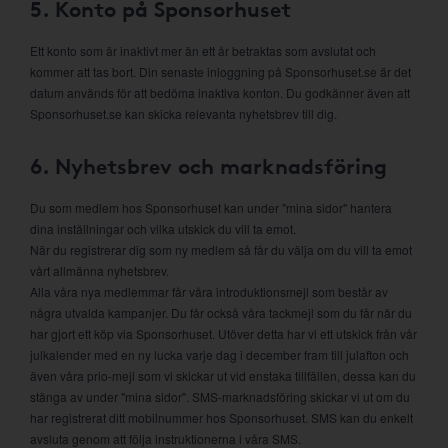
5. Konto på Sponsorhuset
Ett konto som är inaktivt mer än ett år betraktas som avslutat och
kommer att tas bort. Din senaste inloggning på Sponsorhuset.se är det
datum används för att bedöma inaktiva konton. Du godkänner även att
Sponsorhuset.se kan skicka relevanta nyhetsbrev till dig.
6. Nyhetsbrev och marknadsföring
Du som medlem hos Sponsorhuset kan under "mina sidor" hantera
dina inställningar och vilka utskick du vill ta emot.
När du registrerar dig som ny medlem så får du välja om du vill ta emot
vårt allmänna nyhetsbrev.
Alla våra nya medlemmar får våra introduktionsmejl som består av
några utvalda kampanjer. Du får också våra tackmejl som du får när du
har gjort ett köp via Sponsorhuset. Utöver detta har vi ett utskick från vår
julkalender med en ny lucka varje dag i december fram till julafton och
även våra prio-mejl som vi skickar ut vid enstaka tillfällen, dessa kan du
stänga av under "mina sidor". SMS-marknadsföring skickar vi ut om du
har registrerat ditt mobilnummer hos Sponsorhuset. SMS kan du enkelt
avsluta genom att följa instruktionerna i våra SMS.