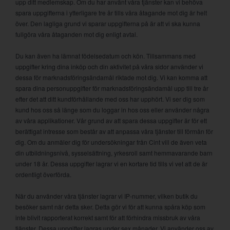
upp ditt medlemskap. Om du har använt våra tjänster kan vi behöva
spara uppgifterna i ytterligare tre år tills våra åtagande mot dig är helt
över. Den lagliga grund vi sparar uppgifterna på är att vi ska kunna
fullgöra våra åtaganden mot dig enligt avtal.
Du kan även ha lämnat födelsedatum och kön. Tillsammans med
uppgifter kring dina inköp och din aktivitet på våra sidor använder vi
dessa för marknadsföringsändamål riktade mot dig. Vi kan komma att
spara dina personuppgifter för marknadsföringsändamål upp till tre år
efter det att ditt kundförhållande med oss har upphört. Vi ser dig som
kund hos oss så länge som du loggar in hos oss eller använder några
av våra applikationer. Vår grund av att spara dessa uppgifter är för ett
berättigat intresse som består av att anpassa våra tjänster till förmån för
dig. Om du anmäler dig för undersökningar från Cint vill de även veta
din utbildningsnivå, sysselsättning, yrkesroll samt hemmavarande barn
under 18 år. Dessa uppgifter lagrar vi en kortare tid tills vi vet att de är
ordentligt överförda.
När du använder våra tjänster lagrar vi IP-nummer, vilken butik du
besöker samt när detta sker. Detta gör vi för att kunna spåra köp som
inte blivit rapporterat korrekt samt för att förhindra missbruk av våra
tjänster. Dessa uppgifter lagras under sex månader. Vi använder oss av