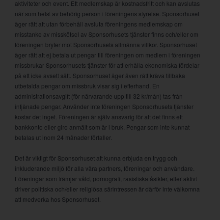
aktiviteter och event. Ett medlemskap är kostnadsfritt och kan avslutas
när som helst av behörig person i föreningens styrelse. Sponsorhuset
äger rätt att utan förbehåll avsluta föreningens medlemskap om
misstanke av misskötsel av Sponsorhusets tjänster finns och/eller om
föreningen bryter mot Sponsorhusets allmänna villkor. Sponsorhuset
äger rätt att ej betala ut pengar till föreningen om medlem i föreningen
missbrukar Sponsorhusets tjänster för att erhålla ekonomiska fördelar
på ett icke avsett sätt. Sponsorhuset äger även rätt kräva tillbaka
utbetalda pengar om missbruk visar sig i efterhand. En
administrationsavgift (för närvarande upp till 32 kr/mån) tas från
intjänade pengar. Använder inte föreningen Sponsorhusets tjänster
kostar det inget. Föreningen är själv ansvarig för att det finns ett
bankkonto eller giro anmält som är i bruk. Pengar som inte kunnat
betalas ut inom 24 månader förfaller.
Det är viktigt för Sponsorhuset att kunna erbjuda en trygg och
inkluderande miljö för alla våra partners, föreningar och användare.
Föreningar som främjar våld, pornografi, rasistiska åsikter, eller aktivt
driver politiska och/eller religiösa särintressen är därför inte välkomna
att medverka hos Sponsorhuset.