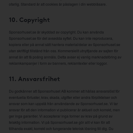
ofarlig. Standard är att cookies är påslagen i din webbläsare.
10. Copyright
Sponsorhuset.se är skyddad av copyright. Du kan använda
Sponsorhuset.se för det avsedda syftet. Du kan inte reproducera,
kopiera eller på annat sätt hantera material/delar av Sponsorhuset.se
utan skriftligt tillstånd från oss. Kommersiellt utnyttjande av sajten för
annat än att få poäng anmäls. Detta avser ej vanlig marknadsföring av
reklamkampanjer i form av banners, reklamtexter eller loggor.
11. Ansvarsfrihet
Du godkänner att Sponsorhuset AB kommer att hållas ansvarslöst för
eventuella förluster, krav, skada, utgifter eller andra förpliktelser och
ansvar som kan uppstå från användande av Sponsorhuset.se. Vi tar
ansvar för att den information vi publicerar är aktuell och korrekt, men
ger inga garantier. Vi accepterar inga former av krav på grund av
felaktig information. Vi på Sponsorhuset.se gör allt vi kan för att
tillhanda exakt, korrekt och fungerande teknisk lösning till dig. Du