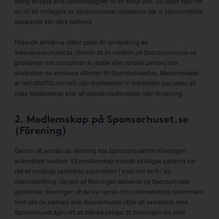
aldrig att sälja dina personuppgifter till en tredje part. Du väljer själv om
du vill bli mottagare av Sponsorhusets nyhetsbrev där vi sammanställer
kampanjer från våra partners.
Följande allmänna villkor gäller för användning av
www.sponsorhuset.se. Genom att bli medlem på Sponsorhuset.se så
godkänner och accepterar du [fysisk eller juridisk person] som
användare de allmänna villkoren för Sponsorhuset.se. Medlemskapet
är helt GRATIS och helt utan förpliktelser! Vi förbehåller oss rätten att
neka medlemskap eller att avsluta medlemskap utan förvarning.
2. Medlemskap på Sponsorhuset.se
(Förening)
Genom att anmäla sin förening hos Sponsorhuset blir föreningen
automatiskt medlem. Ett medlemskap innebär att bägge parterna har
rätt att använda varandras varumärken i tryck och skrift i sin
marknadsföring. Genom att föreningen aktiveras på Sponsorhuset
godkänner föreningen att de kan synas och marknadsföras tillsammans
med alla de partners som Sponsorhuset väljer att samarbeta med.
Sponsorhuset äger rätt att skänka pengar till föreningen via olika