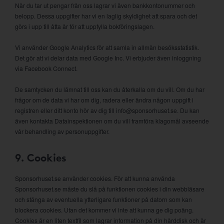
När du tar ut pengar från oss lagrar vi även bankkontonummer och
belopp. Dessa uppgifter har vi en laglig skyldighet att spara och det
görs i upp till åtta år för att uppfylla bokföringslagen.
Vi använder Google Analytics för att samla in allmän besöksstatistik.
Det gör att vi delar data med Google Inc. Vi erbjuder även inloggning
via Facebook Connect.
De samtycken du lämnat till oss kan du återkalla om du vill. Om du har
frågor om de data vi har om dig, radera eller ändra någon uppgift i
registren eller ditt konto hör av dig till info@sponsorhuset.se. Du kan
även kontakta Datainspektionen om du vill framföra klagomål avseende
vår behandling av personuppgifter.
9. Cookies
Sponsorhuset.se använder cookies. För att kunna använda
Sponsorhuset.se måste du slå på funktionen cookies i din webbläsare
och stänga av eventuella ytterligare funktioner på datorn som kan
blockera cookies. Utan det kommer vi inte att kunna ge dig poäng.
Cookies är en liten textfil som lagrar information på din hårddisk och är