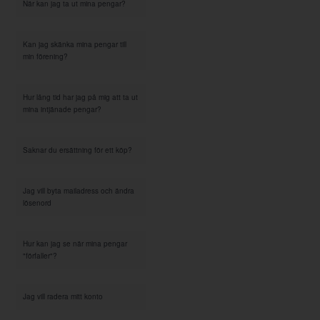
När kan jag ta ut mina pengar?
Kan jag skänka mina pengar till
min förening?
Hur lång tid har jag på mig att ta ut
mina intjänade pengar?
Saknar du ersättning för ett köp?
Jag vill byta mailadress och ändra
lösenord
Hur kan jag se när mina pengar
"förfaller"?
Jag vill radera mitt konto