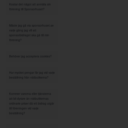
Kostar det något att anmäla sin
förening till Sponsorhuset?
Måste jag gå via sponsorhuset.se
varje gång jag vill att
sponsorbidraget ska gå till min
förening?
Behöver jag acceptera cookies?
Hur mycket pengar får jag vid varje
beställning från nätbutikerna?
Kommer varorna eller tjänsterna
att bli dyrare än nätbutikernas
ordinarie priser då ett bidrag utgår
till föreningen vid varje
beställning?