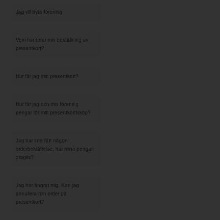
Jag vill byta förening
Vem hanterar min beställning av
presentkort?
Hur får jag mitt presentkort?
Hur får jag och min förening
pengar för mitt presentkorttsköp?
Jag har inte fått någon
orderbekräftelse, har mina pengar
dragits?
Jag har ångrat mig. Kan jag
annullera min order på
presentkort?