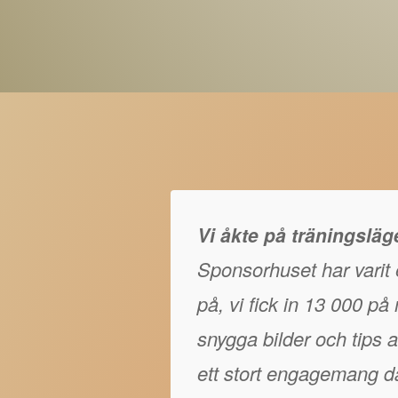
Vi åkte på träningslä
Sponsorhuset har varit e
på, vi fick in 13 000 p
snygga bilder och tips at
ett stort engagemang då