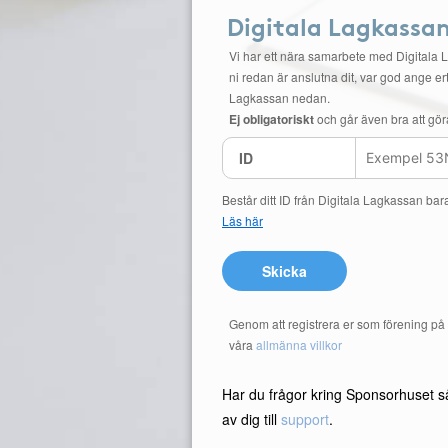
Digitala Lagkassa
Vi har ett nära samarbete med Digitala 
ni redan är anslutna dit, var god ange ert
Lagkassan nedan.
Ej obligatoriskt
och går även bra att gör
ID
Består ditt ID från Digitala Lagkassan bar
Läs här
Skicka
Genom att registrera er som förening p
våra
allmänna villkor
Har du frågor kring Sponsorhuset s
av dig till
support
.