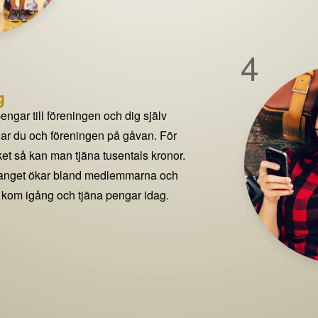
4
g
pengar till föreningen och dig själv
delar du och föreningen på gåvan. För
t så kan man tjäna tusentals kronor.
manget ökar bland medlemmarna och
 kom igång och tjäna pengar idag.