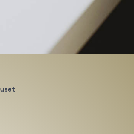
huset
t