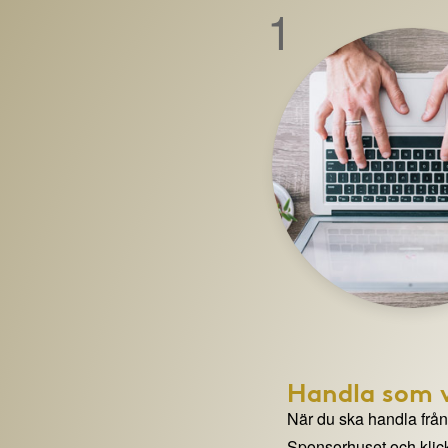
1
Handla som v
När du ska handla från e
Sponsorhuset och klick