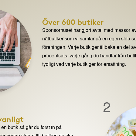
Över 600 butiker
Sponsorhuset har gjort avtal med massor av
nätbutiker som vi samlar på en egen sida so
föreningen. Varje butik ger tillbaka en del av
procentsats, varje gång du handlar från but
tydligt vad varje butik ger för ersättning.
2
anligt
n butik så går du först in på
ar sedan vidare till butiken du ska