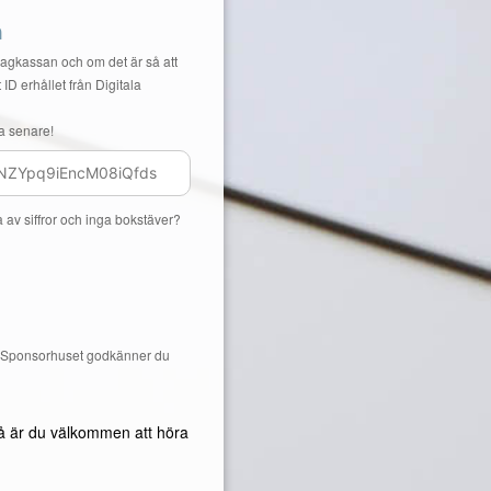
n
Lagkassan och om det är så att
 ID erhållet från Digitala
a senare!
a av siffror och inga bokstäver?
å Sponsorhuset godkänner du
å är du välkommen att höra