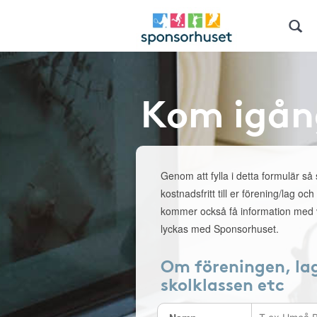
Kom igån
Genom att fylla i detta formulär så
kostnadsfritt till er förening/lag och
kommer också få information med v
lyckas med Sponsorhuset.
Om föreningen, la
skolklassen etc