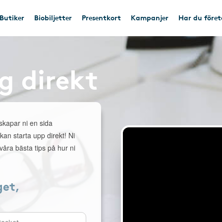
Butiker
Biobiljetter
Presentkort
Kampanjer
Har du före
g direkt
 skapar ni en sida
 kan starta upp direkt! Ni
åra bästa tips på hur ni
get,