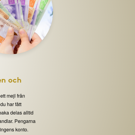
en och
 ett mejl från
 har fått
lbaka delas alltid
handlar. Pengarna
eningens konto.