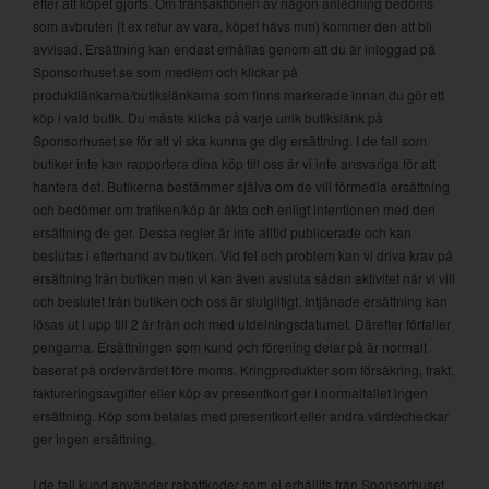
efter att köpet gjorts. Om transaktionen av någon anledning bedöms
som avbruten (t ex retur av vara, köpet hävs mm) kommer den att bli
avvisad. Ersättning kan endast erhållas genom att du är inloggad på
Sponsorhuset.se som medlem och klickar på
produktlänkarna/butikslänkarna som finns markerade innan du gör ett
köp i vald butik. Du måste klicka på varje unik butikslänk på
Sponsorhuset.se för att vi ska kunna ge dig ersättning. I de fall som
butiker inte kan rapportera dina köp till oss är vi inte ansvariga för att
hantera det. Butikerna bestämmer själva om de vill förmedla ersättning
och bedömer om trafiken/köp är äkta och enligt intentionen med den
ersättning de ger. Dessa regler är inte alltid publicerade och kan
beslutas i efterhand av butiken. Vid fel och problem kan vi driva krav på
ersättning från butiken men vi kan även avsluta sådan aktivitet när vi vill
och beslutet från butiken och oss är slutgiltigt. Intjänade ersättning kan
lösas ut i upp till 2 år från och med utdelningsdatumet. Därefter förfaller
pengarna. Ersättningen som kund och förening delar på är normalt
baserat på ordervärdet före moms. Kringprodukter som försäkring, frakt,
faktureringsavgifter eller köp av presentkort ger i normalfallet ingen
ersättning. Köp som betalas med presentkort eller andra värdecheckar
ger ingen ersättning.
I de fall kund använder rabattkoder som ej erhållits från Sponsorhuset