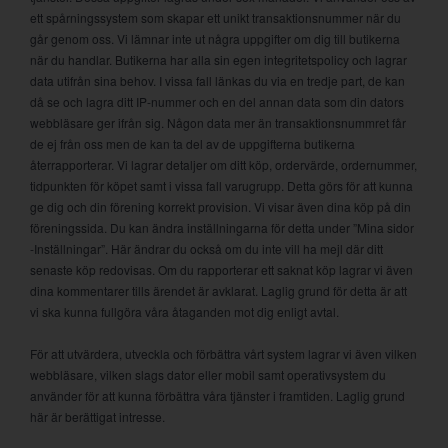
ett spårningssystem som skapar ett unikt transaktionsnummer när du
går genom oss. Vi lämnar inte ut några uppgifter om dig till butikerna
när du handlar. Butikerna har alla sin egen integritetspolicy och lagrar
data utifrån sina behov. I vissa fall länkas du via en tredje part, de kan
då se och lagra ditt IP-nummer och en del annan data som din dators
webbläsare ger ifrån sig. Någon data mer än transaktionsnummret får
de ej från oss men de kan ta del av de uppgifterna butikerna
återrapporterar. Vi lagrar detaljer om ditt köp, ordervärde, ordernummer,
tidpunkten för köpet samt i vissa fall varugrupp. Detta görs för att kunna
ge dig och din förening korrekt provision. Vi visar även dina köp på din
föreningssida. Du kan ändra inställningarna för detta under ”Mina sidor
-Inställningar”. Här ändrar du också om du inte vill ha mejl där ditt
senaste köp redovisas. Om du rapporterar ett saknat köp lagrar vi även
dina kommentarer tills ärendet är avklarat. Laglig grund för detta är att
vi ska kunna fullgöra våra åtaganden mot dig enligt avtal.
För att utvärdera, utveckla och förbättra vårt system lagrar vi även vilken
webbläsare, vilken slags dator eller mobil samt operativsystem du
använder för att kunna förbättra våra tjänster i framtiden. Laglig grund
här är berättigat intresse.