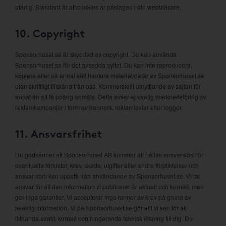
ofarlig. Standard är att cookies är påslagen i din webbläsare.
10. Copyright
Sponsorhuset.se är skyddad av copyright. Du kan använda
Sponsorhuset.se för det avsedda syftet. Du kan inte reproducera,
kopiera eller på annat sätt hantera material/delar av Sponsorhuset.se
utan skriftligt tillstånd från oss. Kommersiellt utnyttjande av sajten för
annat än att få poäng anmäls. Detta avser ej vanlig marknadsföring av
reklamkampanjer i form av banners, reklamtexter eller loggor.
11. Ansvarsfrihet
Du godkänner att Sponsorhuset AB kommer att hållas ansvarslöst för
eventuella förluster, krav, skada, utgifter eller andra förpliktelser och
ansvar som kan uppstå från användande av Sponsorhuset.se. Vi tar
ansvar för att den information vi publicerar är aktuell och korrekt, men
ger inga garantier. Vi accepterar inga former av krav på grund av
felaktig information. Vi på Sponsorhuset.se gör allt vi kan för att
tillhanda exakt, korrekt och fungerande teknisk lösning till dig. Du