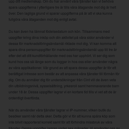
upp ditt medlemskap. Om du har använt våra tjänster kan vi behöva
spara uppgifterna i ytterligare tre år tills våra åtagande mot dig är helt
över. Den lagliga grund vi sparar uppgifterna på är att vi ska kunna
fullgöra våra åtaganden mot dig enligt avtal.
Du kan även ha lämnat födelsedatum och kön. Tillsammans med
uppgifter kring dina inköp och din aktivitet på våra sidor använder vi
dessa för marknadsföringsändamål riktade mot dig. Vi kan komma att
spara dina personuppgifter för marknadsföringsändamål upp till tre år
efter det att ditt kundförhållande med oss har upphört. Vi ser dig som
kund hos oss så länge som du loggar in hos oss eller använder några
av våra applikationer. Vår grund av att spara dessa uppgifter är för ett
berättigat intresse som består av att anpassa våra tjänster till förmån för
dig. Om du anmäler dig för undersökningar från Cint vill de även veta
din utbildningsnivå, sysselsättning, yrkesroll samt hemmavarande barn
under 18 år. Dessa uppgifter lagrar vi en kortare tid tills vi vet att de är
ordentligt överförda.
När du använder våra tjänster lagrar vi IP-nummer, vilken butik du
besöker samt när detta sker. Detta gör vi för att kunna spåra köp som
inte blivit rapporterat korrekt samt för att förhindra missbruk av våra
tjänster. Dessa uppgifter lagras under sex månader. Vi använder oss av