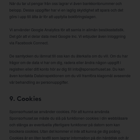
När du tar ut pengar från oss lagrar vi även bankkontonummer och
belopp. Dessa uppgifter har vi en laglig skyldighet att spara och det
görs i upp till åtta år för att uppfylla bokföringslagen.
Vi använder Google Analytics för att samla in allmän besöksstatistik.
Det gör att vi delar data med Google Inc. Vi erbjuder även inloggning
via Facebook Connect.
De samtycken du lämnat till oss kan du återkalla om du vill. Om du har
frågor om de data vi har om dig, radera eller ändra någon uppgift i
registren eller ditt konto hör av dig till info@sponsorhuset.se. Du kan
även kontakta Datainspektionen om du vill framföra klagomål avseende
vår behandling av personuppgifter.
9. Cookies
Sponsorhuset.se använder cookies. För att kunna använda
Sponsorhuset.se måste du slå på funktionen cookies i din webbläsare
och stänga av eventuella ytterligare funktioner på datorn som kan
blockera cookies. Utan det kommer vi inte att kunna ge dig poäng.
Cookies är en liten textfil som lagrar information på din hårddisk och är