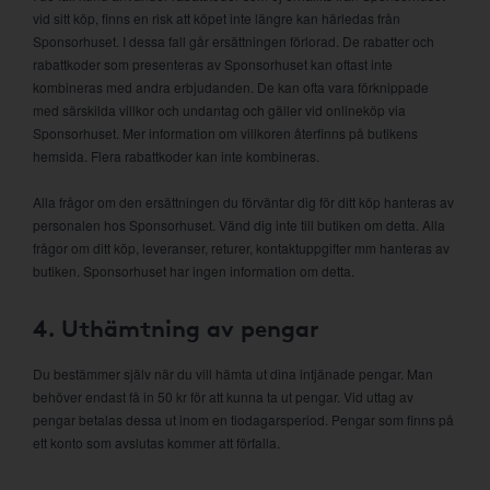
vid sitt köp, finns en risk att köpet inte längre kan härledas från
Sponsorhuset. I dessa fall går ersättningen förlorad. De rabatter och
rabattkoder som presenteras av Sponsorhuset kan oftast inte
kombineras med andra erbjudanden. De kan ofta vara förknippade
med särskilda villkor och undantag och gäller vid onlineköp via
Sponsorhuset. Mer information om villkoren återfinns på butikens
hemsida. Flera rabattkoder kan inte kombineras.
Alla frågor om den ersättningen du förväntar dig för ditt köp hanteras av
personalen hos Sponsorhuset. Vänd dig inte till butiken om detta. Alla
frågor om ditt köp, leveranser, returer, kontaktuppgifter mm hanteras av
butiken. Sponsorhuset har ingen information om detta.
4. Uthämtning av pengar
Du bestämmer själv när du vill hämta ut dina intjänade pengar. Man
behöver endast få in 50 kr för att kunna ta ut pengar. Vid uttag av
pengar betalas dessa ut inom en tiodagarsperiod. Pengar som finns på
ett konto som avslutas kommer att förfalla.