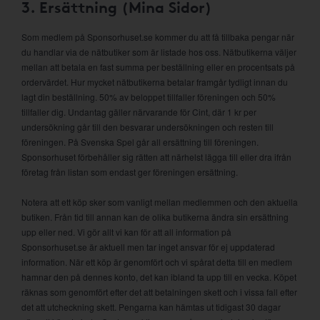
3. Ersättning (Mina Sidor)
Som medlem på Sponsorhuset.se kommer du att få tillbaka pengar när
du handlar via de nätbutiker som är listade hos oss. Nätbutikerna väljer
mellan att betala en fast summa per beställning eller en procentsats på
ordervärdet. Hur mycket nätbutikerna betalar framgår tydligt innan du
lagt din beställning. 50% av beloppet tillfaller föreningen och 50%
tillfaller dig. Undantag gäller närvarande för Cint, där 1 kr per
undersökning går till den besvarar undersökningen och resten till
föreningen. På Svenska Spel går all ersättning till föreningen.
Sponsorhuset förbehåller sig rätten att närhelst lägga till eller dra ifrån
företag från listan som endast ger föreningen ersättning.
Notera att ett köp sker som vanligt mellan medlemmen och den aktuella
butiken. Från tid till annan kan de olika butikerna ändra sin ersättning
upp eller ned. Vi gör allt vi kan för att all information på
Sponsorhuset.se är aktuell men tar inget ansvar för ej uppdaterad
information. När ett köp är genomfört och vi spårat detta till en medlem
hamnar den på dennes konto, det kan ibland ta upp till en vecka. Köpet
räknas som genomfört efter det att betalningen skett och i vissa fall efter
det att utcheckning skett. Pengarna kan hämtas ut tidigast 30 dagar