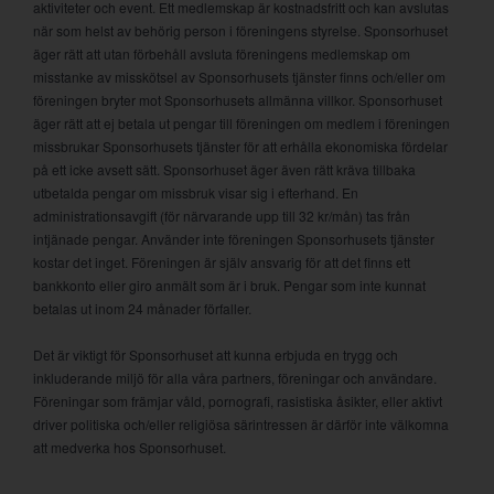
aktiviteter och event. Ett medlemskap är kostnadsfritt och kan avslutas
när som helst av behörig person i föreningens styrelse. Sponsorhuset
äger rätt att utan förbehåll avsluta föreningens medlemskap om
misstanke av misskötsel av Sponsorhusets tjänster finns och/eller om
föreningen bryter mot Sponsorhusets allmänna villkor. Sponsorhuset
äger rätt att ej betala ut pengar till föreningen om medlem i föreningen
missbrukar Sponsorhusets tjänster för att erhålla ekonomiska fördelar
på ett icke avsett sätt. Sponsorhuset äger även rätt kräva tillbaka
utbetalda pengar om missbruk visar sig i efterhand. En
administrationsavgift (för närvarande upp till 32 kr/mån) tas från
intjänade pengar. Använder inte föreningen Sponsorhusets tjänster
kostar det inget. Föreningen är själv ansvarig för att det finns ett
bankkonto eller giro anmält som är i bruk. Pengar som inte kunnat
betalas ut inom 24 månader förfaller.
Det är viktigt för Sponsorhuset att kunna erbjuda en trygg och
inkluderande miljö för alla våra partners, föreningar och användare.
Föreningar som främjar våld, pornografi, rasistiska åsikter, eller aktivt
driver politiska och/eller religiösa särintressen är därför inte välkomna
att medverka hos Sponsorhuset.