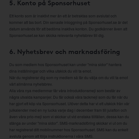
5. Konto på Sponsorhuset
Ett konto som är inaktivt mer än ett år betraktas som avslutat och
kommer att tas bort. Din senaste inloggning på Sponsorhuset.se är det
datum används för att bedöma inaktiva konton. Du godkänner även att
Sponsorhuset.se kan skicka relevanta nyhetsbrev till dig.
6. Nyhetsbrev och marknadsföring
Du som medlem hos Sponsorhuset kan under "mina sidor" hantera
dina inställningar och vilka utskick du vill ta emot.
När du registrerar dig som ny medlem så får du välja om du vill ta emot
vårt allmänna nyhetsbrev.
Alla våra nya medlemmar får våra introduktionsmejl som består av
några utvalda kampanjer. Du får också våra tackmejl som du får när du
har gjort ett köp via Sponsorhuset. Utöver detta har vi ett utskick från vår
julkalender med en ny lucka varje dag i december fram till julafton och
även våra prio-mejl som vi skickar ut vid enstaka tillfällen, dessa kan du
stänga av under "mina sidor". SMS-marknadsföring skickar vi ut om du
har registrerat ditt mobilnummer hos Sponsorhuset. SMS kan du enkelt
avsluta genom att följa instruktionerna i våra SMS.