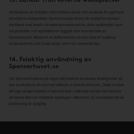
Användaren är ej tillåten att modifiera länkar och använda för eget bruk
på externa webbplatser. Sponsorhusets länkar får endast användas i
samband med besök via www.sponsorhuset.se, dess systersajter samt
via produkter och applikationer byggda eller licensierade av
Sponsorhuset. Missbruk av detta beivras och kan leda till avstängt
användarkonto och fruset saldo, eller t om raderade köp.
14. Felaktig användning av
Sponsorhuset.se
Om Sponsorhuset.se på något sätt bedöms användas felaktigt eller att
den används på ett onormalt sätt kan vi avsluta ditt konto. Detta innebär
att inga pengar betalas ut samt att även intjänade pengar kan komma
att krävas åter om missbruk uppdagas i efterhand. Du accepterar att vår
bedömning är slutgiltig.