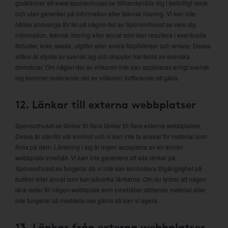
godkänner att www.sponsorhuset.se tillhandahålls dig i befintligt skick
och utan garantier på information eller teknisk lösning. Vi kan inte
hållas ansvariga för fel på någon del av Sponsorhuset.se vare sig
information, teknisk lösning eller annat som kan resultera i eventuella
förluster, krav, skada, utgifter eller andra förpliktelser och ansvar. Dessa
villkor är styrda av svensk lag och dispyter hanteras av svenska
domstolar. Om någon del av villkoren inte kan appliceras enligt svensk
lag kommer resterande del av villkoren fortfarande att gälla.
12. Länkar till externa webbplatser
Sponsorhuset.se länkar till flera länkar till flera externa webbplatser.
Dessa är utanför vår kontroll och vi kan inte ta ansvar för material som
finns på dem. Länkning i sig är ingen acceptans av en annan
webbplats innehåll. Vi kan inte garantera att alla länkar på
Sponsorhuset.se fungerar då vi inte kan kontrollera tillgänglighet på
butiker eller annat som kan påverka länkarna. Om du tycker att någon
länk leder till någon webbplats som innehåller stötande material eller
inte fungerar så meddela oss gärna så kan vi agera.
13. Länkar från externa webbplatser