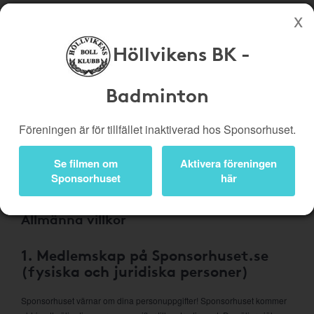
Höllvikens BK -
Köp genom denna sida stöttar Höllvikens BK - Badminton
Butiker
Biobiljetter
Badminton
Presentkort
Kampanjer
Föreningen är för tillfället inaktiverad hos Sponsorhuset.
Bli medlem
Logga in
Se filmen om
Aktivera föreningen
Om Sponsorhuset
Sponsorhuset
här
Allmänna villkor
1. Medlemskap på Sponsorhuset.se
(fysiska och juridiska personer)
Sponsorhuset värnar om dina personuppgifter! Sponsorhuset kommer