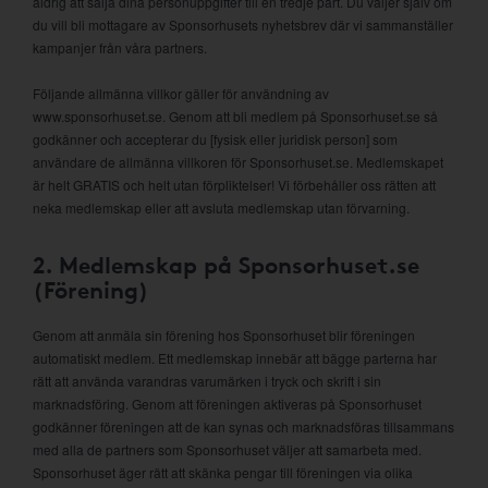
aldrig att sälja dina personuppgifter till en tredje part. Du väljer själv om
du vill bli mottagare av Sponsorhusets nyhetsbrev där vi sammanställer
kampanjer från våra partners.
Följande allmänna villkor gäller för användning av
www.sponsorhuset.se. Genom att bli medlem på Sponsorhuset.se så
godkänner och accepterar du [fysisk eller juridisk person] som
användare de allmänna villkoren för Sponsorhuset.se. Medlemskapet
är helt GRATIS och helt utan förpliktelser! Vi förbehåller oss rätten att
neka medlemskap eller att avsluta medlemskap utan förvarning.
2. Medlemskap på Sponsorhuset.se
(Förening)
Genom att anmäla sin förening hos Sponsorhuset blir föreningen
automatiskt medlem. Ett medlemskap innebär att bägge parterna har
rätt att använda varandras varumärken i tryck och skrift i sin
marknadsföring. Genom att föreningen aktiveras på Sponsorhuset
godkänner föreningen att de kan synas och marknadsföras tillsammans
med alla de partners som Sponsorhuset väljer att samarbeta med.
Sponsorhuset äger rätt att skänka pengar till föreningen via olika