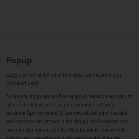
Popup
Lägg upp vårt script på er hemsida - då missar ingen
Sponsorhuset!
Nu kan ni lägga upp en Pop-up på er hemsida som gör att
alla era besökare möts av en uppmaning att börja
använda Sponsorhuset. Ett perfekt sätt att påminna alla
era besökare om att man alltid ska gå via Sponsorhuset
när man ska handla på nätet! Era besökare kan enkelt
stänga ner rutan eller välja att man inte ska få se den