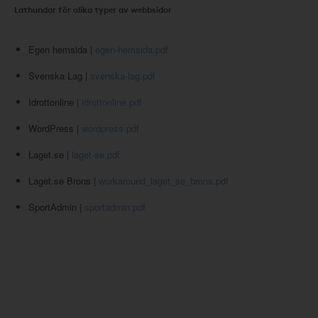
Lathundar för olika typer av webbsidor
Egen hemsida |
egen-hemsida.pdf
Svenska Lag |
svenska-lag.pdf
Idrottonline |
idrottonline.pdf
WordPress |
wordpress.pdf
Laget.se |
laget-se.pdf
Laget.se Brons |
workaround_laget_se_brons.pdf
SportAdmin |
sportadmin.pdf