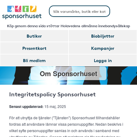
Köp genom denna sida stöttar Holavedens allmänna innebandysällskap
Butiker
Biobiljetter
Presentkort
Kampanjer
Bli medlem
Logga in
Om Sponsorhuset
Integritetspolicy Sponsorhuset
Senast uppdaterad:
15 maj, 2025
För att utnyttja de tjänster ("Tjänsten") Sponsorhuset tillhandahåller
fordras att användare lämnar vissa personuppgifter. Nedan beskrivs i
vilket syfte personuppgifter samlas in och används i samband med
utnyttjande av Tjänsten. Genom att registrera sig för användning av