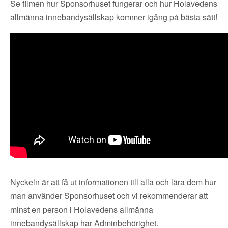
Se filmen hur Sponsorhuset fungerar och hur Holavedens
allmänna innebandysällskap kommer igång på bästa sätt!
Nyckeln är att få ut informationen till alla och lära dem hur
man använder Sponsorhuset och vi rekommenderar att
minst en person i Holavedens allmänna
innebandysällskap har Adminbehörighet.