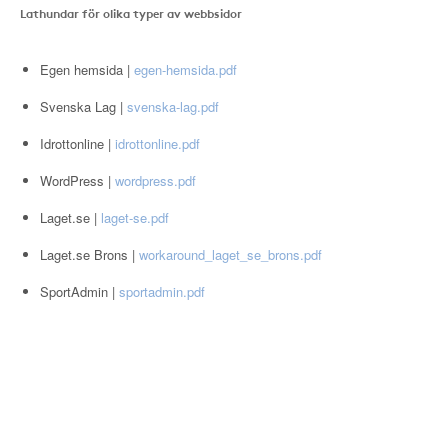
Lathundar för olika typer av webbsidor
Egen hemsida |
egen-hemsida.pdf
Svenska Lag |
svenska-lag.pdf
Idrottonline |
idrottonline.pdf
WordPress |
wordpress.pdf
Laget.se |
laget-se.pdf
Laget.se Brons |
workaround_laget_se_brons.pdf
SportAdmin |
sportadmin.pdf