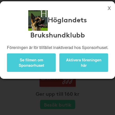
Höglandets
Köp genom denna sida stöttar Höglandets Brukshundklubb
Butiker
Biobiljetter
Brukshundklubb
Presentkort
Kampanjer
Föreningen är för tillfället inaktiverad hos Sponsorhuset.
Bli medlem
Logga in
Se filmen om
Aktivera föreningen
Sponsorhuset
här
Ger upp till 160 kr
Besök butik