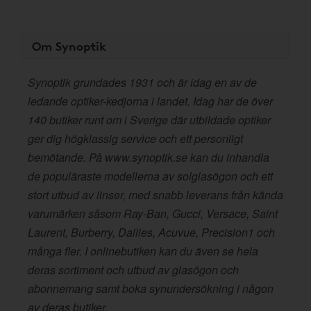
Om Synoptik
Synoptik grundades 1931 och är idag en av de
ledande optiker-kedjorna i landet. Idag har de över
140 butiker runt om i Sverige där utbildade optiker
ger dig högklassig service och ett personligt
bemötande. På www.synoptik.se kan du inhandla
de populäraste modellerna av solglasögon och ett
stort utbud av linser, med snabb leverans från kända
varumärken såsom Ray-Ban, Gucci, Versace, Saint
Laurent, Burberry, Dailies, Acuvue, Precision1 och
många fler. I onlinebutiken kan du även se hela
deras sortiment och utbud av glasögon och
abonnemang samt boka synundersökning i någon
av deras butiker.