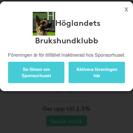
Höglandets
Köp genom denna sida stöttar Höglandets Brukshundklubb
Butiker
Biobiljetter
Brukshundklubb
Presentkort
Kampanjer
Föreningen är för tillfället inaktiverad hos Sponsorhuset.
Bli medlem
Logga in
Se filmen om
Aktivera föreningen
Sponsorhuset
här
Ger upp till 2,5%
Besök butik