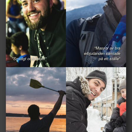
"Massor av bra
erbjudanden samlade
"Smidigt och enkelt"
på ett ställe"