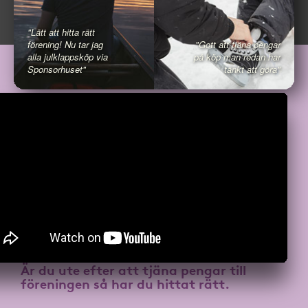
"Lätt att hitta rätt
förening! Nu tar jag
"Gott att tjäna pengar
alla julklappsköp via
på köp man redan har
Sponsorhuset"
tänkt att göra"
Är du ute efter att
tjäna pengar till
föreningen
så har du hittat rätt.