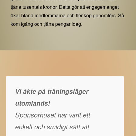
tjäna tusentals kronor. Detta gör att engagemanget
ökar bland medlemmarna och fler köp genomförs. Så
kom igång och tjäna pengar idag.
Vi åkte på träningsläger
utomlands!
Sponsorhuset har varit ett
enkelt och smidigt sätt att