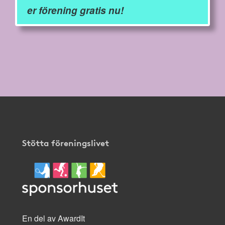
er förening gratis nu!
Stötta föreningslivet
En del av AwardIt