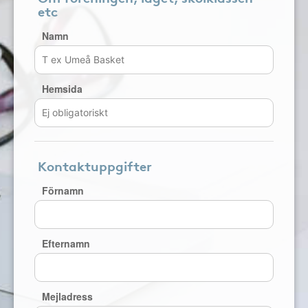
etc
Namn
Hemsida
Kontaktuppgifter
Förnamn
Efternamn
Mejladress