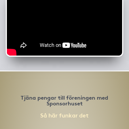
Tjäna pengar till föreningen med
Sponsorhuset
Så här funkar det