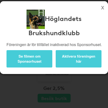
Höglandets
Köp genom denna sida stöttar Höglandets Brukshundklubb
Butiker
Biobiljetter
Brukshundklubb
Presentkort
Kampanjer
Föreningen är för tillfället inaktiverad hos Sponsorhuset.
Bli medlem
Logga in
Se filmen om
Aktivera föreningen
Sponsorhuset
här
Ger 2,5%
Besök butik