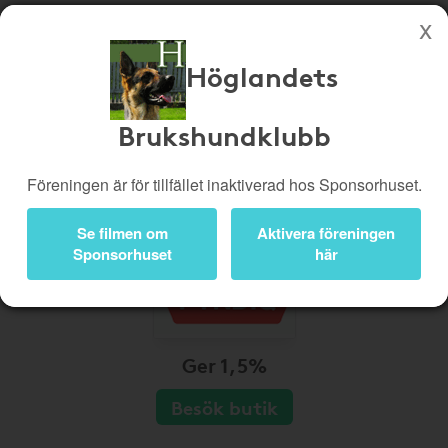
Höglandets
Köp genom denna sida stöttar Höglandets Brukshundklubb
Butiker
Biobiljetter
Brukshundklubb
Presentkort
Kampanjer
Föreningen är för tillfället inaktiverad hos Sponsorhuset.
Bli medlem
Logga in
Se filmen om
Aktivera föreningen
Sponsorhuset
här
Ger 1,5%
Besök butik