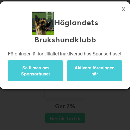
Höglandets
Köp genom denna sida stöttar Höglandets Brukshundklubb
Butiker
Biobiljetter
Brukshundklubb
Presentkort
Kampanjer
Föreningen är för tillfället inaktiverad hos Sponsorhuset.
Bli medlem
Logga in
Se filmen om
Aktivera föreningen
Sponsorhuset
här
Ger 2%
Besök butik