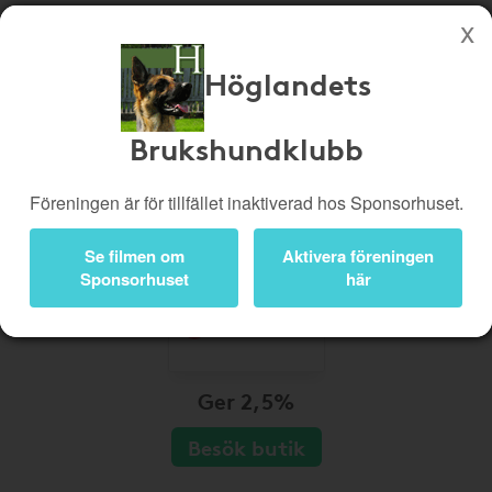
Höglandets
Köp genom denna sida stöttar Höglandets Brukshundklubb
Butiker
Biobiljetter
Brukshundklubb
Presentkort
Kampanjer
Föreningen är för tillfället inaktiverad hos Sponsorhuset.
Bli medlem
Logga in
Se filmen om
Aktivera föreningen
Sponsorhuset
här
Ger 2,5%
Besök butik