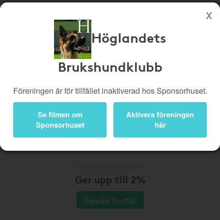
Höglandets
Köp genom denna sida stöttar Höglandets Brukshundklubb
Butiker
Biobiljetter
Brukshundklubb
Presentkort
Kampanjer
Föreningen är för tillfället inaktiverad hos Sponsorhuset.
Bli medlem
Logga in
Se filmen om
Aktivera föreningen
Sponsorhuset
här
Ger upp till 2%
Besök butik