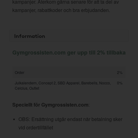
kampanjer. Återkom gärna senare för att ta del av
kampanjer, rabattkoder och bra erbjudanden.
Information
Gymgrossisten.com ger upp till 2% tillbaka
Order
2%
Julkalendern, Concept 2, SBD Apparel, Barebells, Nocco,
0%
Celcius, Outlet
Speciellt för Gymgrossisten.com
:
OBS: Ersättning utgår endast när betalning sker
vid ordertillfället