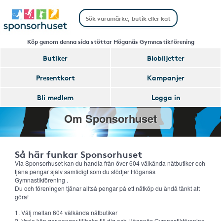
Köp genom denna sida stöttar Höganäs Gymnastikförening
Butiker
Biobiljetter
Presentkort
Kampanjer
Bli medlem
Logga in
Om Sponsorhuset
Så här funkar Sponsorhuset
Via Sponsorhuset kan du handla från över 604 välkända nätbutiker och
tjäna pengar själv samtidigt som du stödjer Höganäs
Gymnastikförening .
Du och föreningen tjänar alltså pengar på ett nätköp du ändå tänkt att
göra!
1. Välj mellan 604 välkända nätbutiker
2. Varje köp ger pengar tillbaka till dig och Höganäs Gymnastikförening