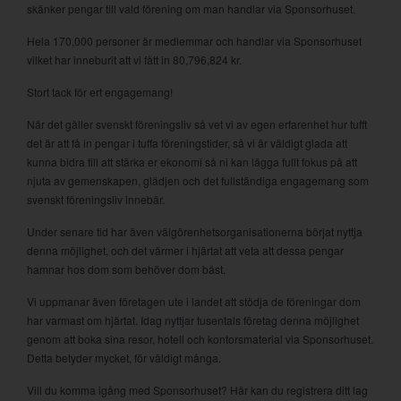
skänker pengar till vald förening om man handlar via Sponsorhuset.
Hela 170,000 personer är medlemmar och handlar via Sponsorhuset
vilket har inneburit att vi fått in 80,796,824 kr.
Stort tack för ert engagemang!
När det gäller svenskt föreningsliv så vet vi av egen erfarenhet hur tufft
det är att få in pengar i tuffa föreningstider, så vi är väldigt glada att
kunna bidra till att stärka er ekonomi så ni kan lägga fullt fokus på att
njuta av gemenskapen, glädjen och det fullständiga engagemang som
svenskt föreningsliv innebär.
Under senare tid har även välgörenhetsorganisationerna börjat nyttja
denna möjlighet, och det värmer i hjärtat att veta att dessa pengar
hamnar hos dom som behöver dom bäst.
Vi uppmanar även företagen ute i landet att stödja de föreningar dom
har varmast om hjärtat. Idag nyttjar tusentals företag denna möjlighet
genom att boka sina resor, hotell och kontorsmaterial via Sponsorhuset.
Detta betyder mycket, för väldigt många.
Vill du komma igång med Sponsorhuset? Här kan du registrera ditt lag