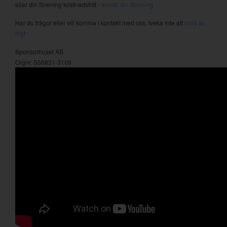
eller din förening kostnadsfritt -
anmäl din förening
Har du frågor eller vill komma i kontakt med oss, tveka inte att
höra av
dig
!
Sponsorhuset AB
Orgnr: 556831-3109