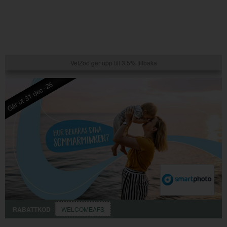
VetZoo ger upp till 3,5% tillbaka
Går ut 31 dec -26
RABATTKOD
WELCOMEAFS