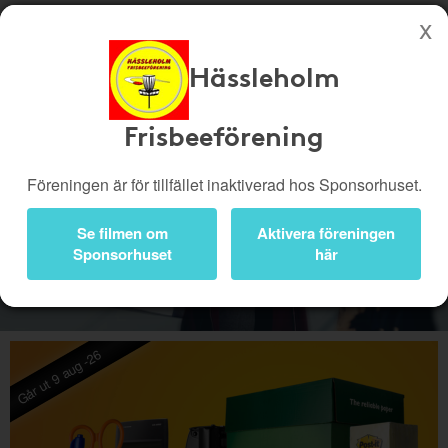
Hässleholm
Köp genom denna sida stöttar Hässleholm Frisbeeförening
Butiker
Biobiljetter
Frisbeeförening
Presentkort
Kampanjer
Föreningen är för tillfället inaktiverad hos Sponsorhuset.
Bli medlem
Logga in
Se filmen om
Aktivera föreningen
Sponsorhuset
Kampanjer
här
Går ut 9 aug -26