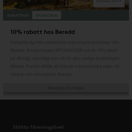
RABATTKOD
SPONSOR26
10% rabatt hos Beredd
Förbered dig inför utehalvåret med smarta produkter från
Beredd. Använd koden SPONSOR26 och få 10% rabatt
på ditt köp, samtidigt som du får den vanliga ersättningen
tillbaka. Perfekt tillfälle att fylla på med praktiska saker för
vårens och sommarens äventyr.
Beredd ger 4% tillbaka
Stötta föreningslivet