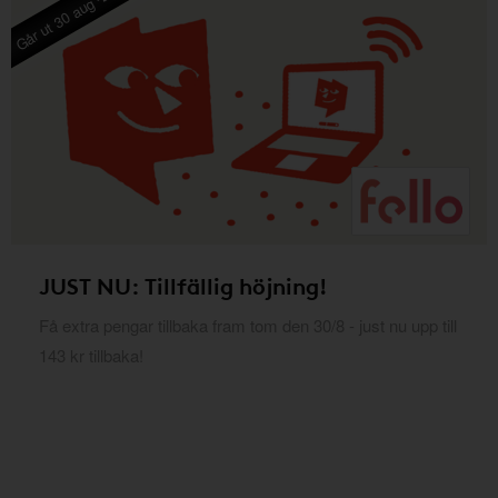
Går ut 30 aug -26
JUST NU: Tillfällig höjning!
Få extra pengar tillbaka fram tom den 30/8 - just nu upp till
143 kr tillbaka!