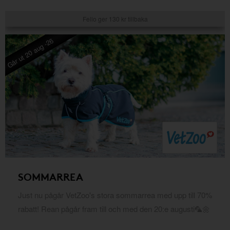
Fello ger 130 kr tillbaka
Går ut 20 aug -26
SOMMARREA
Just nu pågår VetZoo's stora sommarrea med upp till 70%
rabatt! Rean pågår fram till och med den 20:e augusti🦜🌼