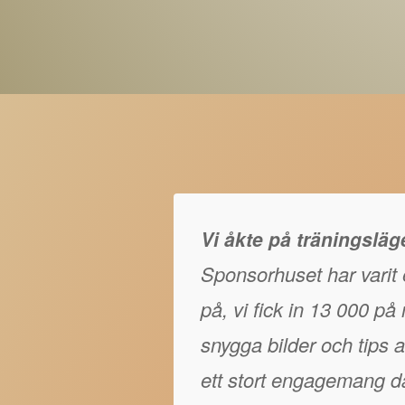
Vi åkte på träningslä
Sponsorhuset har varit e
på, vi fick in 13 000 p
snygga bilder och tips at
ett stort engagemang då