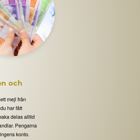
en och
 ett mejl från
 har fått
lbaka delas alltid
handlar. Pengarna
eningens konto.