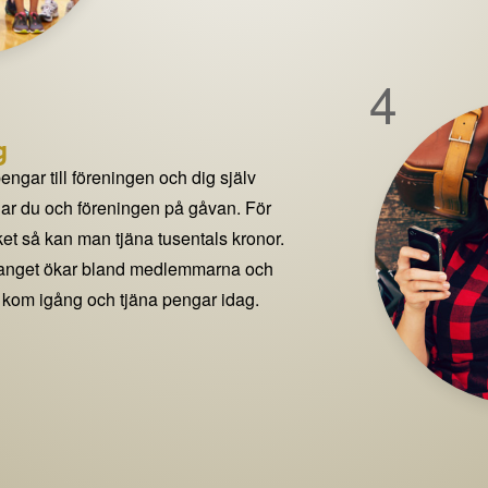
4
g
pengar till föreningen och dig själv
delar du och föreningen på gåvan. För
t så kan man tjäna tusentals kronor.
manget ökar bland medlemmarna och
 kom igång och tjäna pengar idag.