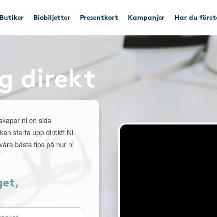
Butiker
Biobiljetter
Presentkort
Kampanjer
Har du före
g direkt
 skapar ni en sida
 kan starta upp direkt! Ni
åra bästa tips på hur ni
get,