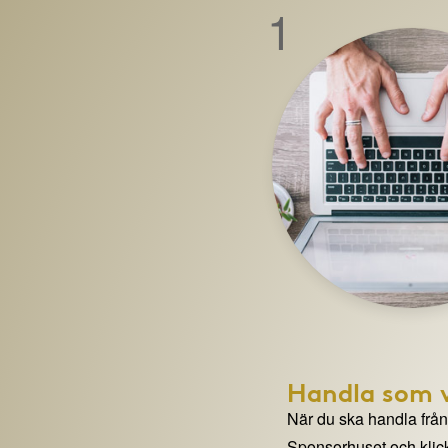
1
Handla som v
När du ska handla från e
Sponsorhuset och klick