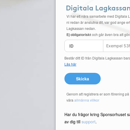
Digitala Lagkassa
Vi har ett nära samarbete med Digitala 
ni redan är anslutna dit, var god ange ert
Lagkassan nedan.
Ej obligatoriskt
och går även bra att gör
ID
Består ditt ID från Digitala Lagkassan bar
Läs här
Skicka
Genom att registrera er som förening p
våra
allmänna villkor
Har du frågor kring Sponsorhuset s
av dig till
support
.