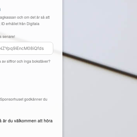
n
Lagkassan och om det är så att
 ID erhållet från Digitala
a senare!
a av siffror och inga bokstäver?
å Sponsorhuset godkänner du
å är du välkommen att höra