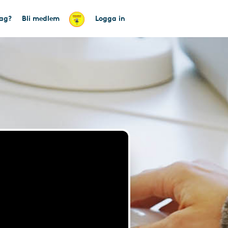
tag?
Bli medlem
Logga in