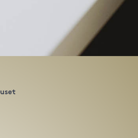
huset
t