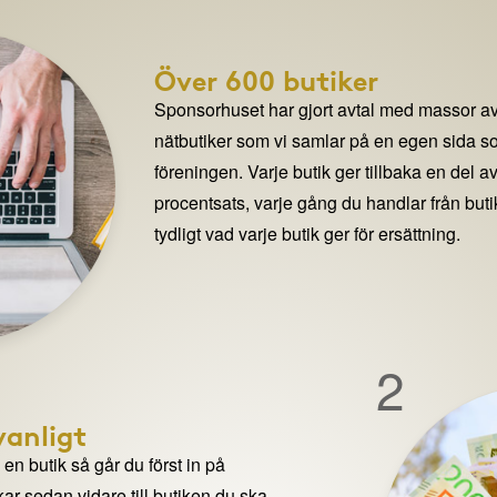
Över 600 butiker
Sponsorhuset har gjort avtal med massor av
nätbutiker som vi samlar på en egen sida so
föreningen. Varje butik ger tillbaka en del av
procentsats, varje gång du handlar från but
tydligt vad varje butik ger för ersättning.
2
anligt
n butik så går du först in på
ar sedan vidare till butiken du ska