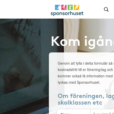
Kom igån
Genom att fylla i detta formulär så
kostnadsfritt till er förening/lag och
kommer också få information med v
lyckas med Sponsorhuset.
Om föreningen, la
skolklassen etc