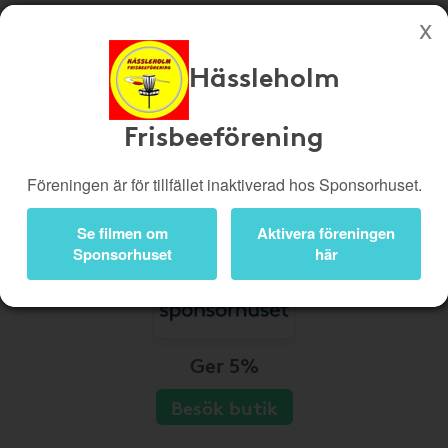
Hässleholm
Köp genom denna sida stöttar Hässleholm Frisbeeförening
Butiker
Biobiljetter
Frisbeeförening
Presentkort
Kampanjer
Föreningen är för tillfället inaktiverad hos Sponsorhuset.
Bli medlem
Logga in
Se filmen om
Aktivera föreningen
Sponsorhuset
här
Ger 5%
Besök butik