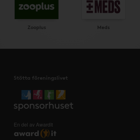
Zooplus
Meds
Stötta föreningslivet
En del av AwardIt