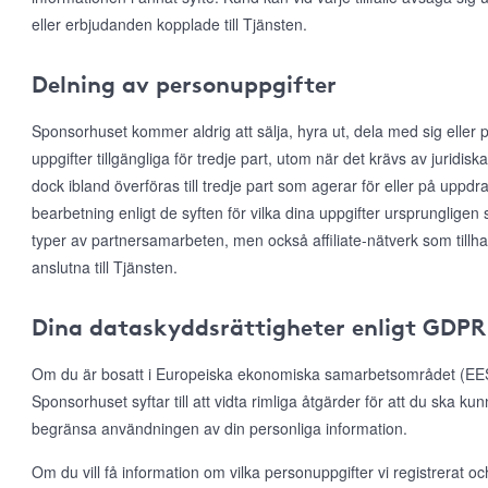
eller erbjudanden kopplade till Tjänsten.
Delning av personuppgifter
Sponsorhuset kommer aldrig att sälja, hyra ut, dela med sig eller p
uppgifter tillgängliga för tredje part, utom när det krävs av juridis
dock ibland överföras till tredje part som agerar för eller på uppd
bearbetning enligt de syften för vilka dina uppgifter ursprungligen 
typer av partnersamarbeten, men också affiliate-nätverk som till
anslutna till Tjänsten.
Dina dataskyddsrättigheter enligt GDPR
Om du är bosatt i Europeiska ekonomiska samarbetsområdet (EES)
Sponsorhuset syftar till att vidta rimliga åtgärder för att du ska ku
begränsa användningen av din personliga information.
Om du vill få information om vilka personuppgifter vi registrerat och