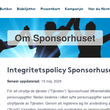
Butiker
Biobiljetter
Presentkort
Kampanjer
Har du före
Om Sponsorhuset
Integritetspolicy Sponsorhus
Senast uppdaterad:
15 maj, 2025
För att utnyttja de tjänster ("Tjänsten") Sponsorhuset tillhandahål
personuppgifter. Nedan beskrivs i vilket syfte personuppgifter s
utnyttjande av Tjänsten. Genom att registrera sig för användnin
("Kund") insamling, bearbetning och användning av personuppgifte