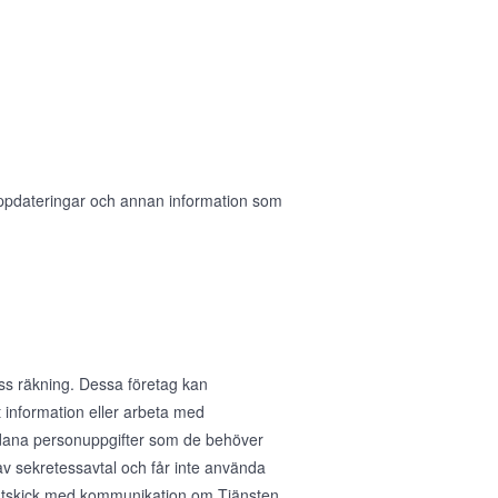
 uppdateringar och annan information som
ess räkning. Dessa företag kan
 information eller arbeta med
sådana personuppgifter som de behöver
av sekretessavtal och får inte använda
ig utskick med kommunikation om Tjänsten