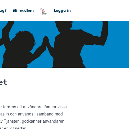
tag?
Bli medlem
Logga in
et
ler fordras att användare lämnar vissa
amlas in och används i samband med
g av Tjänsten, godkänner användaren
r enligt nedan.