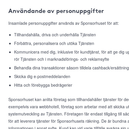
Användande av personuppgifter
Insamlade personuppgifter används av Sponsorhuset för att:
Tillhandahålla, driva och underhålla Tjänsten
Förbättra, personalisera och utöka Tjänsten
Kommunicera med dig, inklusive för kundtjänst, för att ge dig
rör Tjänsten och i marknadsförings- och reklamsyfte
Behandla dina transaktioner såsom tilldela cashback/ersättning
Skicka dig e-postmeddelanden
Hitta och förebygga bedrägerier
Sponsorhuset kan anlita företag som tillhandahåller tjänster för d
exempelvis vara webbhotell, företag som arbetar med att skicka ut
systemutveckling av Tjänsten. Företagen får endast tillgång till 
för att leverera tjänster för Sponsorhusets räkning. De är bundna 
informationen i annat syfte. Kund kan vid varje tillfälle avsäga s