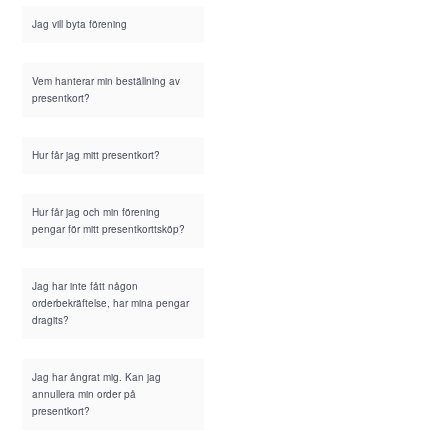
Jag vill byta förening
Vem hanterar min beställning av
presentkort?
Hur får jag mitt presentkort?
Hur får jag och min förening
pengar för mitt presentkorttsköp?
Jag har inte fått någon
orderbekräftelse, har mina pengar
dragits?
Jag har ångrat mig. Kan jag
annullera min order på
presentkort?