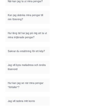
När kan jag ta ut mina pengar?
Kan jag skänka mina pengar till
min förening?
Hur lång tid har jag på mig att ta ut
mina intjänade pengar?
Saknar du ersättning för ett köp?
Jag vill byta mailadress och ändra
lösenord
Hur kan jag se när mina pengar
"förfaller"?
Jag vill radera mitt konto