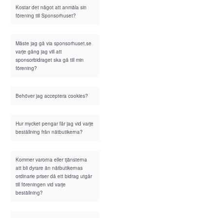
Kostar det något att anmäla sin
förening till Sponsorhuset?
Måste jag gå via sponsorhuset.se
varje gång jag vill att
sponsorbidraget ska gå till min
förening?
Behöver jag acceptera cookies?
Hur mycket pengar får jag vid varje
beställning från nätbutikerna?
Kommer varorna eller tjänsterna
att bli dyrare än nätbutikernas
ordinarie priser då ett bidrag utgår
till föreningen vid varje
beställning?