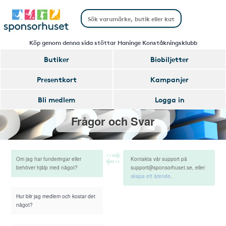
Köp genom denna sida stöttar Haninge Konståkningsklubb
Butiker
Biobiljetter
Presentkort
Kampanjer
Bli medlem
Logga in
Frågor och Svar
Om jag har funderingar eller
Kontakta vår support på
behöver hjälp med något?
support@sponsorhuset.se, eller
skapa ett ärende
.
Hur blir jag medlem och kostar det
något?