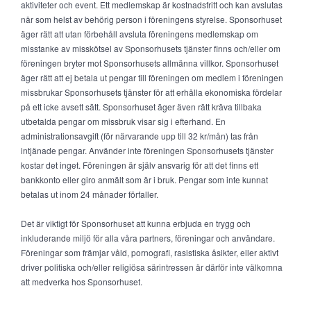
aktiviteter och event. Ett medlemskap är kostnadsfritt och kan avslutas
när som helst av behörig person i föreningens styrelse. Sponsorhuset
äger rätt att utan förbehåll avsluta föreningens medlemskap om
misstanke av misskötsel av Sponsorhusets tjänster finns och/eller om
föreningen bryter mot Sponsorhusets allmänna villkor. Sponsorhuset
äger rätt att ej betala ut pengar till föreningen om medlem i föreningen
missbrukar Sponsorhusets tjänster för att erhålla ekonomiska fördelar
på ett icke avsett sätt. Sponsorhuset äger även rätt kräva tillbaka
utbetalda pengar om missbruk visar sig i efterhand. En
administrationsavgift (för närvarande upp till 32 kr/mån) tas från
intjänade pengar. Använder inte föreningen Sponsorhusets tjänster
kostar det inget. Föreningen är själv ansvarig för att det finns ett
bankkonto eller giro anmält som är i bruk. Pengar som inte kunnat
betalas ut inom 24 månader förfaller.
Det är viktigt för Sponsorhuset att kunna erbjuda en trygg och
inkluderande miljö för alla våra partners, föreningar och användare.
Föreningar som främjar våld, pornografi, rasistiska åsikter, eller aktivt
driver politiska och/eller religiösa särintressen är därför inte välkomna
att medverka hos Sponsorhuset.