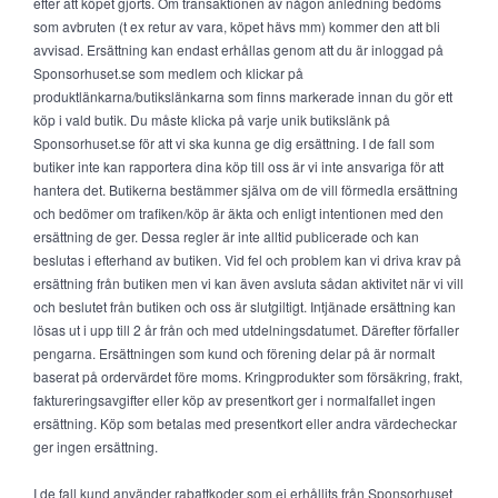
efter att köpet gjorts. Om transaktionen av någon anledning bedöms
som avbruten (t ex retur av vara, köpet hävs mm) kommer den att bli
avvisad. Ersättning kan endast erhållas genom att du är inloggad på
Sponsorhuset.se som medlem och klickar på
produktlänkarna/butikslänkarna som finns markerade innan du gör ett
köp i vald butik. Du måste klicka på varje unik butikslänk på
Sponsorhuset.se för att vi ska kunna ge dig ersättning. I de fall som
butiker inte kan rapportera dina köp till oss är vi inte ansvariga för att
hantera det. Butikerna bestämmer själva om de vill förmedla ersättning
och bedömer om trafiken/köp är äkta och enligt intentionen med den
ersättning de ger. Dessa regler är inte alltid publicerade och kan
beslutas i efterhand av butiken. Vid fel och problem kan vi driva krav på
ersättning från butiken men vi kan även avsluta sådan aktivitet när vi vill
och beslutet från butiken och oss är slutgiltigt. Intjänade ersättning kan
lösas ut i upp till 2 år från och med utdelningsdatumet. Därefter förfaller
pengarna. Ersättningen som kund och förening delar på är normalt
baserat på ordervärdet före moms. Kringprodukter som försäkring, frakt,
faktureringsavgifter eller köp av presentkort ger i normalfallet ingen
ersättning. Köp som betalas med presentkort eller andra värdecheckar
ger ingen ersättning.
I de fall kund använder rabattkoder som ej erhållits från Sponsorhuset