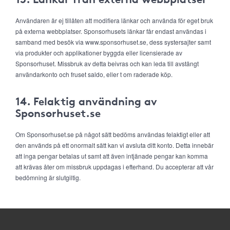
Användaren är ej tillåten att modifiera länkar och använda för eget bruk
på externa webbplatser. Sponsorhusets länkar får endast användas i
samband med besök via www.sponsorhuset.se, dess systersajter samt
via produkter och applikationer byggda eller licensierade av
Sponsorhuset. Missbruk av detta beivras och kan leda till avstängt
användarkonto och fruset saldo, eller t om raderade köp.
14. Felaktig användning av
Sponsorhuset.se
Om Sponsorhuset.se på något sätt bedöms användas felaktigt eller att
den används på ett onormalt sätt kan vi avsluta ditt konto. Detta innebär
att inga pengar betalas ut samt att även intjänade pengar kan komma
att krävas åter om missbruk uppdagas i efterhand. Du accepterar att vår
bedömning är slutgiltig.