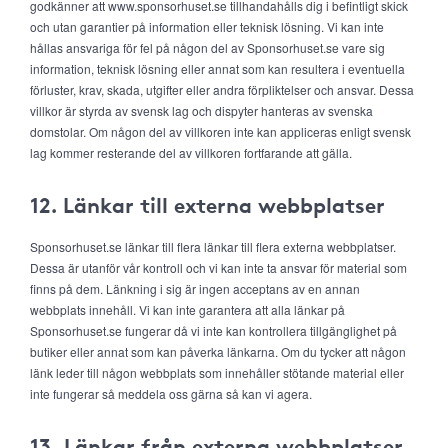
godkänner att www.sponsorhuset.se tillhandahålls dig i befintligt skick
och utan garantier på information eller teknisk lösning. Vi kan inte
hållas ansvariga för fel på någon del av Sponsorhuset.se vare sig
information, teknisk lösning eller annat som kan resultera i eventuella
förluster, krav, skada, utgifter eller andra förpliktelser och ansvar. Dessa
villkor är styrda av svensk lag och dispyter hanteras av svenska
domstolar. Om någon del av villkoren inte kan appliceras enligt svensk
lag kommer resterande del av villkoren fortfarande att gälla.
12. Länkar till externa webbplatser
Sponsorhuset.se länkar till flera länkar till flera externa webbplatser.
Dessa är utanför vår kontroll och vi kan inte ta ansvar för material som
finns på dem. Länkning i sig är ingen acceptans av en annan
webbplats innehåll. Vi kan inte garantera att alla länkar på
Sponsorhuset.se fungerar då vi inte kan kontrollera tillgänglighet på
butiker eller annat som kan påverka länkarna. Om du tycker att någon
länk leder till någon webbplats som innehåller stötande material eller
inte fungerar så meddela oss gärna så kan vi agera.
13. Länkar från externa webbplatser