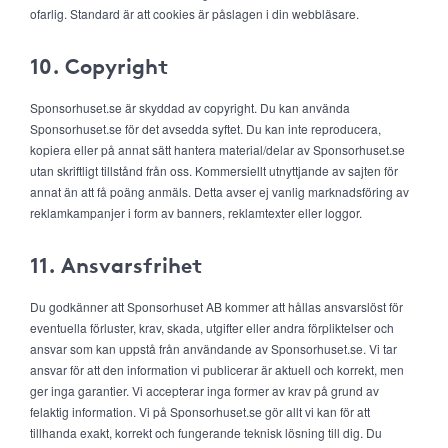
ofarlig. Standard är att cookies är påslagen i din webbläsare.
10. Copyright
Sponsorhuset.se är skyddad av copyright. Du kan använda
Sponsorhuset.se för det avsedda syftet. Du kan inte reproducera,
kopiera eller på annat sätt hantera material/delar av Sponsorhuset.se
utan skriftligt tillstånd från oss. Kommersiellt utnyttjande av sajten för
annat än att få poäng anmäls. Detta avser ej vanlig marknadsföring av
reklamkampanjer i form av banners, reklamtexter eller loggor.
11. Ansvarsfrihet
Du godkänner att Sponsorhuset AB kommer att hållas ansvarslöst för
eventuella förluster, krav, skada, utgifter eller andra förpliktelser och
ansvar som kan uppstå från användande av Sponsorhuset.se. Vi tar
ansvar för att den information vi publicerar är aktuell och korrekt, men
ger inga garantier. Vi accepterar inga former av krav på grund av
felaktig information. Vi på Sponsorhuset.se gör allt vi kan för att
tillhanda exakt, korrekt och fungerande teknisk lösning till dig. Du