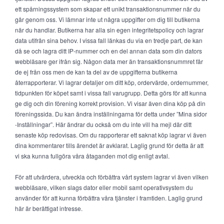
ett spårningssystem som skapar ett unikt transaktionsnummer när du
går genom oss. Vi lämnar inte ut några uppgifter om dig till butikerna
när du handlar. Butikerna har alla sin egen integritetspolicy och lagrar
data utifrån sina behov. I vissa fall länkas du via en tredje part, de kan
då se och lagra ditt IP-nummer och en del annan data som din dators
webbläsare ger ifrån sig. Någon data mer än transaktionsnummret får
de ej från oss men de kan ta del av de uppgifterna butikerna
återrapporterar. Vi lagrar detaljer om ditt köp, ordervärde, ordernummer,
tidpunkten för köpet samt i vissa fall varugrupp. Detta görs för att kunna
ge dig och din förening korrekt provision. Vi visar även dina köp på din
föreningssida. Du kan ändra inställningarna för detta under ”Mina sidor
-Inställningar”. Här ändrar du också om du inte vill ha mejl där ditt
senaste köp redovisas. Om du rapporterar ett saknat köp lagrar vi även
dina kommentarer tills ärendet är avklarat. Laglig grund för detta är att
vi ska kunna fullgöra våra åtaganden mot dig enligt avtal.
För att utvärdera, utveckla och förbättra vårt system lagrar vi även vilken
webbläsare, vilken slags dator eller mobil samt operativsystem du
använder för att kunna förbättra våra tjänster i framtiden. Laglig grund
här är berättigat intresse.