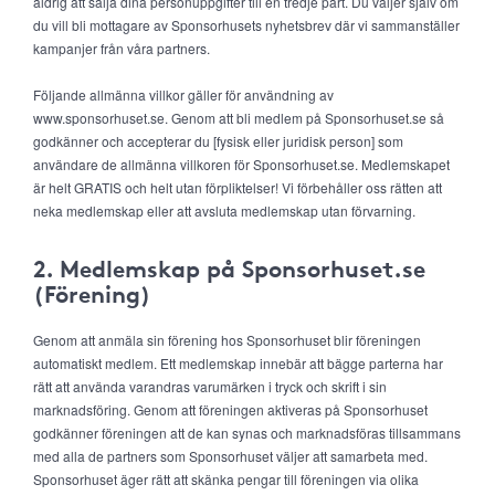
aldrig att sälja dina personuppgifter till en tredje part. Du väljer själv om
du vill bli mottagare av Sponsorhusets nyhetsbrev där vi sammanställer
kampanjer från våra partners.
Följande allmänna villkor gäller för användning av
www.sponsorhuset.se. Genom att bli medlem på Sponsorhuset.se så
godkänner och accepterar du [fysisk eller juridisk person] som
användare de allmänna villkoren för Sponsorhuset.se. Medlemskapet
är helt GRATIS och helt utan förpliktelser! Vi förbehåller oss rätten att
neka medlemskap eller att avsluta medlemskap utan förvarning.
2. Medlemskap på Sponsorhuset.se
(Förening)
Genom att anmäla sin förening hos Sponsorhuset blir föreningen
automatiskt medlem. Ett medlemskap innebär att bägge parterna har
rätt att använda varandras varumärken i tryck och skrift i sin
marknadsföring. Genom att föreningen aktiveras på Sponsorhuset
godkänner föreningen att de kan synas och marknadsföras tillsammans
med alla de partners som Sponsorhuset väljer att samarbeta med.
Sponsorhuset äger rätt att skänka pengar till föreningen via olika