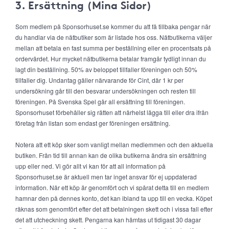
3. Ersättning (Mina Sidor)
Som medlem på Sponsorhuset.se kommer du att få tillbaka pengar när
du handlar via de nätbutiker som är listade hos oss. Nätbutikerna väljer
mellan att betala en fast summa per beställning eller en procentsats på
ordervärdet. Hur mycket nätbutikerna betalar framgår tydligt innan du
lagt din beställning. 50% av beloppet tillfaller föreningen och 50%
tillfaller dig. Undantag gäller närvarande för Cint, där 1 kr per
undersökning går till den besvarar undersökningen och resten till
föreningen. På Svenska Spel går all ersättning till föreningen.
Sponsorhuset förbehåller sig rätten att närhelst lägga till eller dra ifrån
företag från listan som endast ger föreningen ersättning.
Notera att ett köp sker som vanligt mellan medlemmen och den aktuella
butiken. Från tid till annan kan de olika butikerna ändra sin ersättning
upp eller ned. Vi gör allt vi kan för att all information på
Sponsorhuset.se är aktuell men tar inget ansvar för ej uppdaterad
information. När ett köp är genomfört och vi spårat detta till en medlem
hamnar den på dennes konto, det kan ibland ta upp till en vecka. Köpet
räknas som genomfört efter det att betalningen skett och i vissa fall efter
det att utcheckning skett. Pengarna kan hämtas ut tidigast 30 dagar