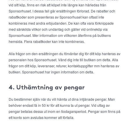
vid sitt köp, finns en risk att köpet inte längre kan härledas från
Sponsorhuset. I dessa fall går ersättningen förlorad. De rabatter och
rabattkoder som presenteras av Sponsorhuset kan oftast inte
kombineras med andra erbjudanden. De kan ofta vara förknippade
med särskilda villkor och undantag och gäller vid onlineköp via
Sponsorhuset. Mer information om villkoren återfinns på butikens
hemsida. Flera rabattkoder kan inte kombineras.
Alla frågor om den ersättningen du förväntar dig för ditt köp hanteras av
personalen hos Sponsorhuset. Vänd dig inte till butiken om detta. Alla
frågor om ditt köp, leveranser, returer, kontaktuppgifter mm hanteras av
butiken. Sponsorhuset har ingen information om detta.
4. Uthämtning av pengar
Du bestämmer själv när du vill hämta ut dina intjänade pengar. Man
behöver endast få in 50 kr för att kunna ta ut pengar. Vid uttag av
pengar betalas dessa ut inom en tiodagarsperiod. Pengar som finns på
ett konto som avslutas kommer att förfalla.