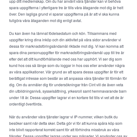
upp ditt medlemskap. Om du har använt våra tjänster kan vi behöva
spara uppgifterna i ytterligare tre år tills våra åtagande mot dig är helt
över. Den lagliga grund vi sparar uppgifterna på är att vi ska kunna
fullgöra våra åtaganden mot dig enligt avtal.
Du kan även ha lämnat födelsedatum och kön. Tillsammans med
uppgifter kring dina inköp och din aktivitet på våra sidor använder vi
dessa för marknadsföringsändamål riktade mot dig. Vi kan komma att
spara dina personuppgifter för marknadsföringsändamål upp till tre år
efter det att ditt kundförhållande med oss har upphört. Vi ser dig som
kund hos oss så länge som du loggar in hos oss eller använder några
av våra applikationer. Vår grund av att spara dessa uppgifter är för ett
berättigat intresse som består av att anpassa våra tjänster till förmån för
dig. Om du anmäler dig för undersökningar från Cint vill de även veta
din utbildningsnivå, sysselsättning, yrkesroll samt hemmavarande barn
under 18 år. Dessa uppgifter lagrar vi en kortare tid tills vi vet att de är
ordentligt överförda.
När du använder våra tjänster lagrar vi IP-nummer, vilken butik du
besöker samt när detta sker. Detta gör vi för att kunna spåra köp som
inte blivit rapporterat korrekt samt för att förhindra missbruk av våra
tjänster. Dessa uppgifter lagras under sex månader. Vi använder oss av