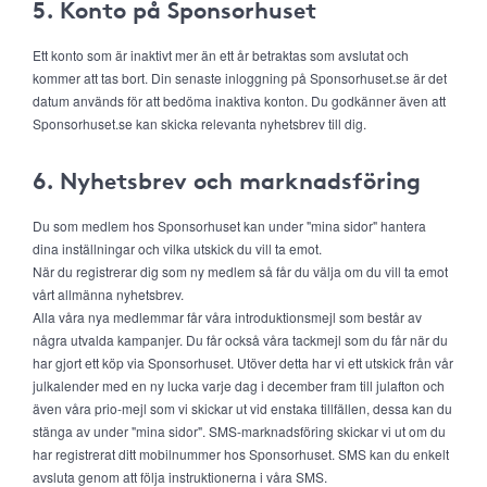
5. Konto på Sponsorhuset
Ett konto som är inaktivt mer än ett år betraktas som avslutat och
kommer att tas bort. Din senaste inloggning på Sponsorhuset.se är det
datum används för att bedöma inaktiva konton. Du godkänner även att
Sponsorhuset.se kan skicka relevanta nyhetsbrev till dig.
6. Nyhetsbrev och marknadsföring
Du som medlem hos Sponsorhuset kan under "mina sidor" hantera
dina inställningar och vilka utskick du vill ta emot.
När du registrerar dig som ny medlem så får du välja om du vill ta emot
vårt allmänna nyhetsbrev.
Alla våra nya medlemmar får våra introduktionsmejl som består av
några utvalda kampanjer. Du får också våra tackmejl som du får när du
har gjort ett köp via Sponsorhuset. Utöver detta har vi ett utskick från vår
julkalender med en ny lucka varje dag i december fram till julafton och
även våra prio-mejl som vi skickar ut vid enstaka tillfällen, dessa kan du
stänga av under "mina sidor". SMS-marknadsföring skickar vi ut om du
har registrerat ditt mobilnummer hos Sponsorhuset. SMS kan du enkelt
avsluta genom att följa instruktionerna i våra SMS.