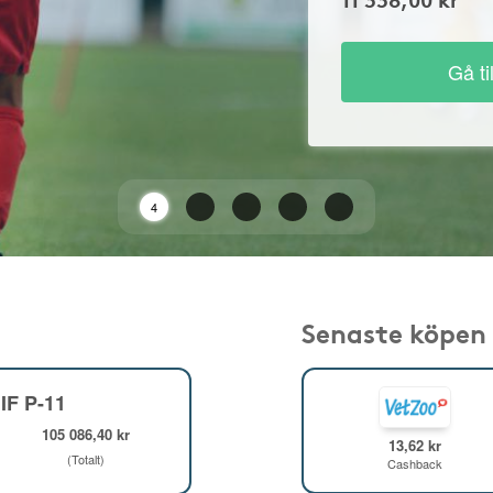
Gå ti
2
Senaste köpen
IF P-11
105 086,40 kr
13,62 kr
(Totalt)
Cashback