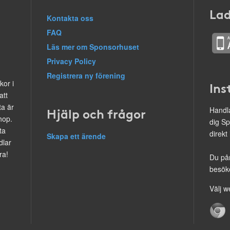
Lad
Kontakta oss
FAQ
Läs mer om Sponsorhuset
Privacy Policy
Registrera ny förening
kor i
Ins
att
ta är
Hjälp och frågor
Handla
hop.
dig Sp
ta
direkt
Skapa ett ärende
dlar
ra!
Du på
besöke
Välj w