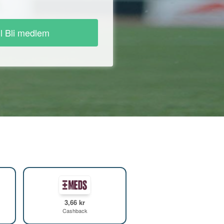
ll Bli medlem
3,66 kr
Cashback