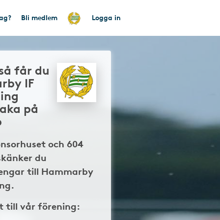
tag?
Bli medlem
Logga in
så får du
rby IF
ing
baka på
p
onsorhuset och 604
skänker du
engar till Hammarby
ng.
t till vår förening: