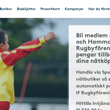
Butiker
Biobiljetter
Presentkort
Kampanjer
Har du före
Bli medlem 
och Hamma
Rugbyfören
pengar till
dina nätkö
Handla via Sp
nätbutiker så 
automatiskt p
IF Rugbyföreni
Hittills Intjäna
11 338,00 kr