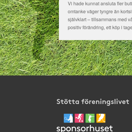
Vi hade kunnat ansluta fler bu
omtanke väger tyngre än kortsikt
självklart – tillsammans med v
positiv förändring, ett köp i tage
Stötta föreningslivet