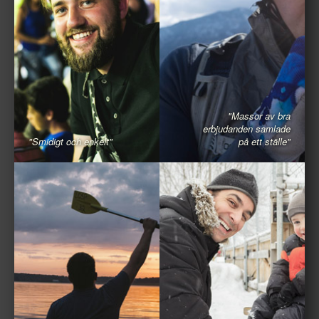
"Massor av bra
erbjudanden samlade
"Smidigt och enkelt"
på ett ställe"