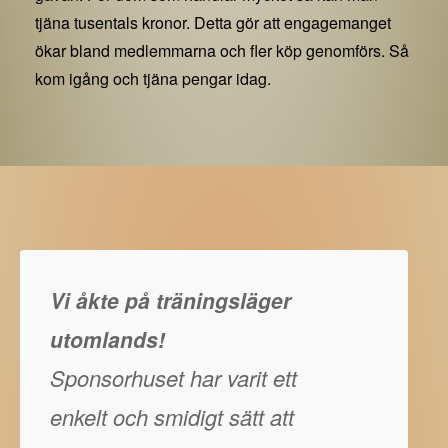
tjäna tusentals kronor. Detta gör att engagemanget
ökar bland medlemmarna och fler köp genomförs. Så
kom igång och tjäna pengar idag.
Vi åkte på träningsläger
utomlands!
Sponsorhuset har varit ett
enkelt och smidigt sätt att