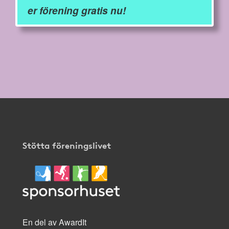
er förening gratis nu!
Stötta föreningslivet
En del av AwardIt