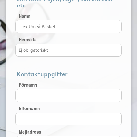
etc
Namn
Hemsida
Kontaktuppgifter
Förnamn
Efternamn
Mejladress