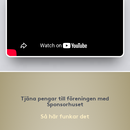
Tjäna pengar till föreningen med
Sponsorhuset
Så här funkar det