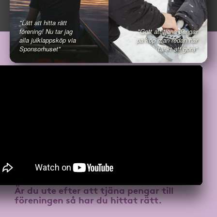
"Lätt att hitta rätt
förening! Nu tar jag
"Gott att tjäna pengar
alla julklappsköp via
på köp man redan har
Sponsorhuset"
tänkt att göra"
Är du ute efter att
tjäna pengar till
föreningen
så har du hittat rätt.