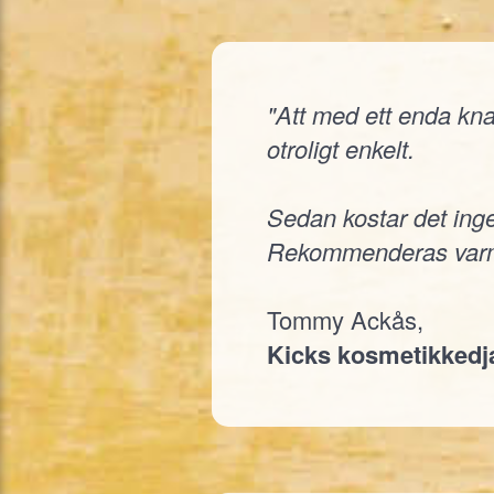
"Att med ett enda knap
otroligt enkelt.
Sedan kostar det inge
Rekommenderas varm
Tommy Ackås,
Kicks kosmetikked