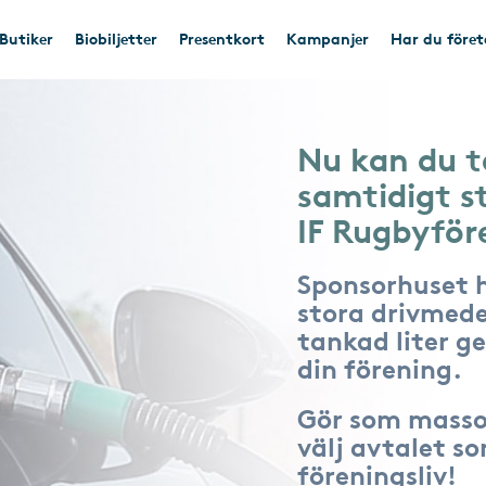
Butiker
Biobiljetter
Presentkort
Kampanjer
Har du före
Nu kan du t
samtidigt 
IF Rugbyför
Sponsorhuset 
stora drivmede
tankad liter ger
din förening.
Gör som masso
välj avtalet s
föreningsliv!