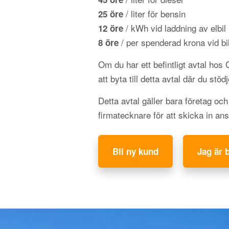
/ liter för bensin
25 öre
/ kWh vid laddning av elbil
12 öre
/ per spenderad krona vid bil
8 öre
Om du har ett befintligt avtal hos
att byta till detta avtal där du stöd
Detta avtal gäller bara företag oc
firmatecknare för att skicka in an
Bli ny kund
Jag är 