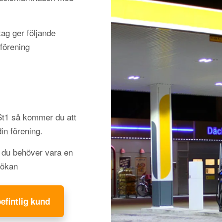
ag ger följande
förening
 St1 så kommer du att
din förening.
h du behöver vara en
sökan
befintlig kund