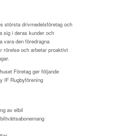
s största drivmedelsföretag och
a sig i deras kunder och
 vara den föredragna
r rörelse och arbetar proaktivt
ngar.
uset Företag ger följande
by IF Rugbyförening
ng av elbil
 biltvättsabonemang
ttar