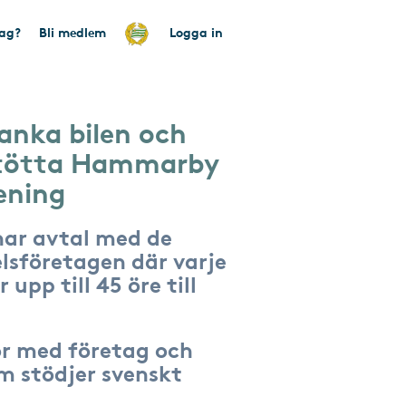
tag?
Bli medlem
Logga in
anka bilen och
stötta Hammarby
ening
har avtal med de
lsföretagen där varje
 upp till 45 öre till
r med företag och
om stödjer svenskt