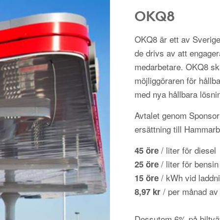
OKQ8
OKQ8 är ett av Sverige
de drivs av att engager
medarbetare. OKQ8 ska
möjliggöraren för hållba
med nya hållbara lösni
Avtalet genom Sponsorh
ersättning till Hammar
/ liter för diesel
45 öre
/ liter för bensin
25 öre
/ kWh vid laddni
15 öre
/ per månad av
8,97 kr
Dessutom 6% på biltvä