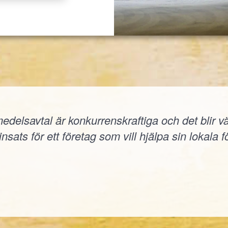
elsavtal är konkurrenskraftiga och det blir väld
nsats för ett företag som vill hjälpa sin lokala f