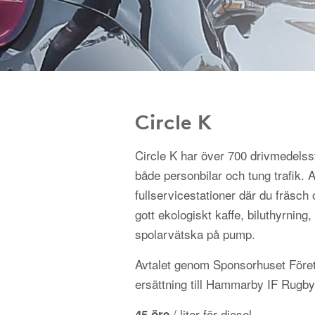
Circle K
Circle K har över 700 drivmedelss
både personbilar och tung trafik.
fullservicestationer där du fräsch 
gott ekologiskt kaffe, biluthyrning, 
spolarvätska på pump.
Avtalet genom Sponsorhuset Föret
ersättning till Hammarby IF Rugby
/ liter för diesel
45 öre