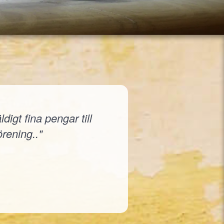
igt fina pengar till
örening.."