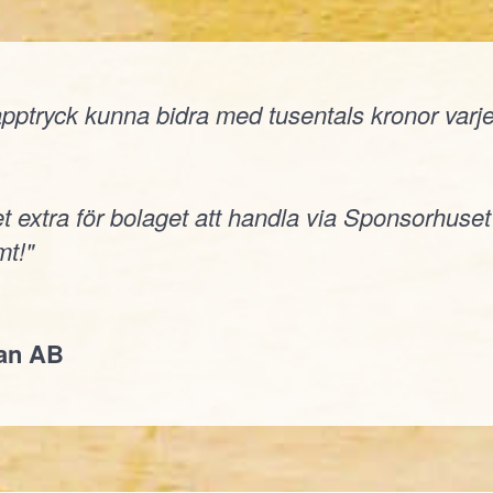
ptryck kunna bidra med tusentals kronor varje å
t extra för bolaget att handla via Sponsorhuset
t!"
jan AB