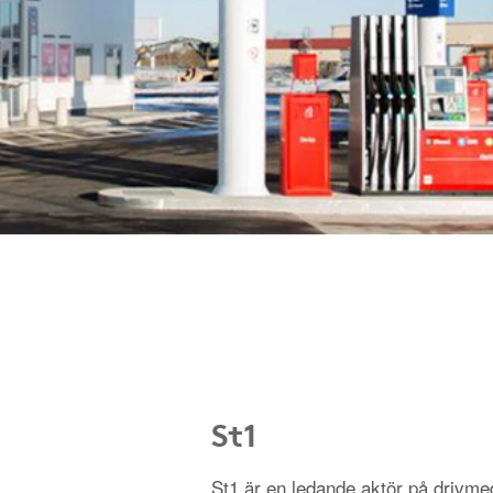
St1
St1 är en ledande aktör på driv