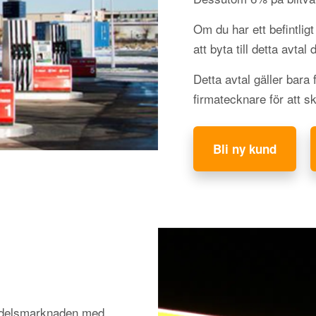
Om du har ett befintli
att byta till detta avtal
Detta avtal gäller bara
firmatecknare för att s
Bli ny kund
medelsmarknaden med