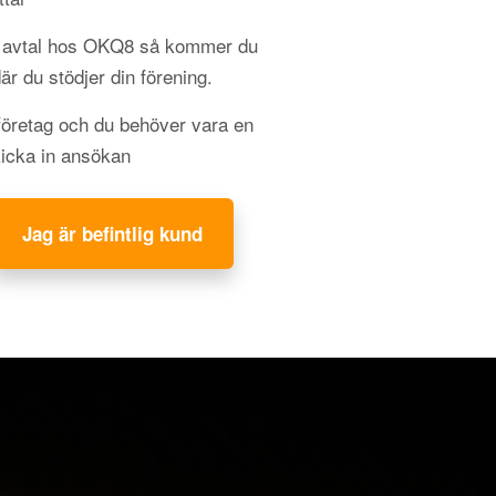
gt avtal hos OKQ8 så kommer du
 där du stödjer din förening.
 företag och du behöver vara en
kicka in ansökan
Jag är befintlig kund