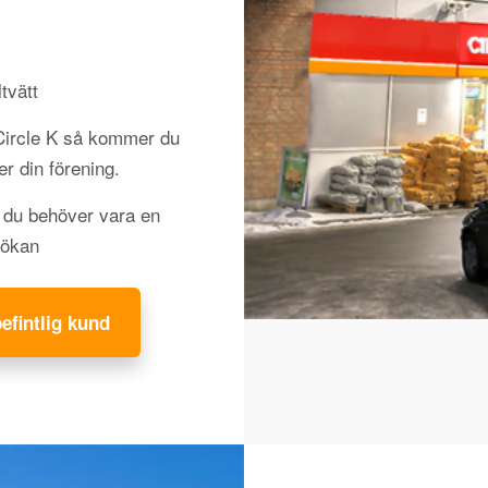
tvätt
 Circle K så kommer du
jer din förening.
h du behöver vara en
sökan
befintlig kund