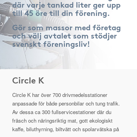
där varje tankad liter ger upp
till 45 öre till din förening.
Gör som massor med företag
och välj avtalet som stödjer
svenskt föreningsliv!
Circle K
Circle K har över 700 drivmedelsstationer
anpassade för både personbilar och tung trafik.
Av dessa ca 300 fullservicestationer där du
fräsch och näringsriktig mat, gott ekologiskt
kaffe, biluthyrning, biltvätt och spolarvätska på