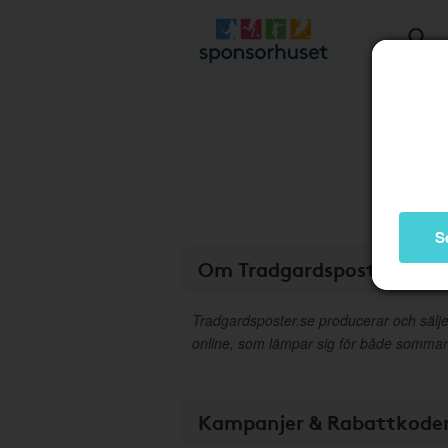
S
Om Tradgardsposter.se
Tradgardsposter.se producerar och sälj
online, som lämpar sig för både sommar 
Kampanjer & Rabattkode