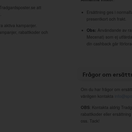
 Tradgardsposter.se att
Ersättning ges i normalf
.
presentkort och frakt.
ra aktiva kampanjer.
Obs:
Användande av raba
kampanjer, rabattkoder och
Mecenat) som ej utfärdat
din cashback går förlora
Frågor om ersätt
Om du har frågor om ersätt
vänligen kontakta
info@spo
OBS
: Kontakta aldrig Trad
rabattkoder eller ersättnin
oss. Tack!