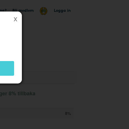
tag?
Bli medlem
Logga in
ger 8% tillbaka
8%