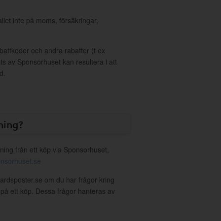
allet inte på moms, försäkringar,
ttkoder och andra rabatter (t ex
s av Sponsorhuset kan resultera i att
d.
ning?
ning från ett köp via Sponsorhuset,
nsorhuset.se
gardsposter.se om du har frågor kring
g på ett köp. Dessa frågor hanteras av