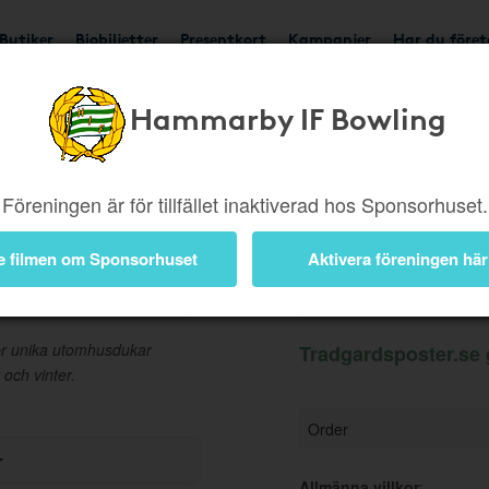
Butiker
Biobiljetter
Presentkort
Kampanjer
Har du före
Hammarby IF Bowling
Ger 8%
Besök butik
Föreningen är för tillfället inaktiverad hos Sponsorhuset.
e filmen om Sponsorhuset
Aktivera föreningen här
Information
er unika utomhusdukar
Tradgardsposter.se 
och vinter.
Order
r
Allmänna villkor
: