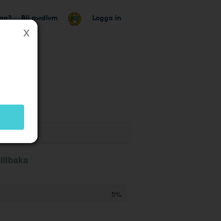
tag?
Bli medlem
Logga in
illbaka
5%