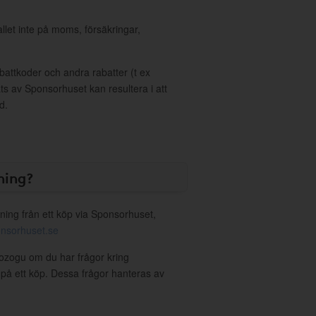
allet inte på moms, försäkringar,
ttkoder och andra rabatter (t ex
s av Sponsorhuset kan resultera i att
d.
ning?
ning från ett köp via Sponsorhuset,
nsorhuset.se
rozogu om du har frågor kring
g på ett köp. Dessa frågor hanteras av