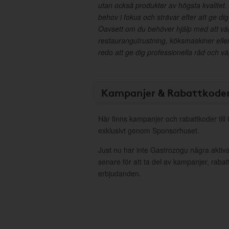
utan också produkter av högsta kvalitet. 
behov i fokus och strävar efter att ge dig
Oavsett om du behöver hjälp med att välj
restaurangutrustning, köksmaskiner eller 
redo att ge dig professionella råd och v
Kampanjer & Rabattkode
Här finns kampanjer och rabattkoder til
exklusivt genom Sponsorhuset.
Just nu har inte Gastrozogu några akti
senare för att ta del av kampanjer, raba
erbjudanden.