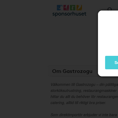
S
Om Gastrozogu
Välkommen till Gastrozogu – din pålitliga
storköksutrustning, restaurangmaskiner
hittar du allt du behöver för restaurange
catering, alltid till riktigt bra priser.
Som direktimportör erbjuder vi inte bara 