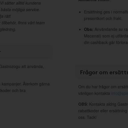
Vi sätter alltid kundens
 bästa möjliga service.
Ersättning ges i normalf
a rätt
presentkort och frakt.
tillbehör, finns vårt team
ägledning.
Obs:
Användande av raba
Mecenat) som ej utfärdat
din cashback går förlora
r
l Gastrozogu att använda,
Frågor om ersätt
va kampanjer. Återkom gärna
Om du har frågor om ersätt
ttkoder och bra
vänligen kontakta
info@spo
OBS
: Kontakta aldrig Gast
rabattkoder eller ersättnin
oss. Tack!