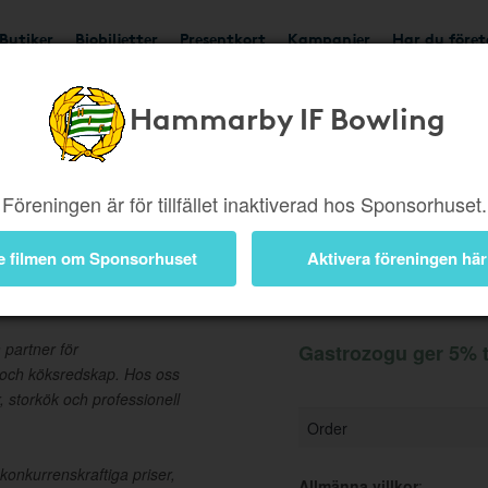
Butiker
Biobiljetter
Presentkort
Kampanjer
Har du före
Hammarby IF Bowling
Ger 5%
Besök butik
Föreningen är för tillfället inaktiverad hos Sponsorhuset.
e filmen om Sponsorhuset
Aktivera föreningen här
Information
 partner för
Gastrozogu ger 5% t
 och köksredskap. Hos oss
r, storkök och professionell
Order
konkurrenskraftiga priser,
Allmänna villkor
: