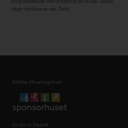
kring rabattkoder eller ersättning på ett köp. Dessa
frågor hanteras av oss. Tack!
Stötta föreningslivet
En del av AwardIt