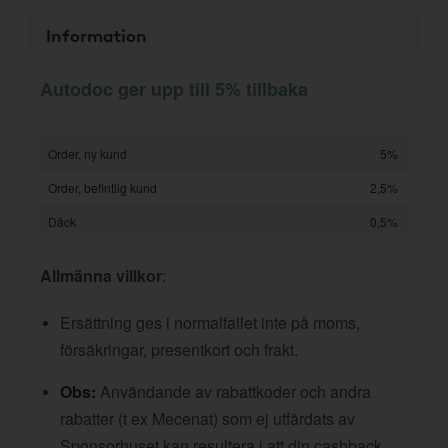
Information
Autodoc ger upp till 5% tillbaka
Order, ny kund
5%
Order, befintlig kund
2,5%
Däck
0,5%
Allmänna villkor
:
Ersättning ges i normalfallet inte på moms,
försäkringar, presentkort och frakt.
Obs:
Användande av rabattkoder och andra
rabatter (t ex Mecenat) som ej utfärdats av
Sponsorhuset kan resultera i att din cashback