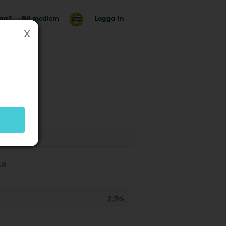
tag?
Bli medlem
Logga in
k
ka
2,5%