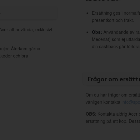
r
Ersättning ges i normalf
presentkort och frakt.
Acer att använda, exklusivt
Obs:
Användande av raba
Mecenat) som ej utfärdat
din cashback går förlora
anjer. Återkom gärna
ttkoder och bra
Frågor om ersätt
Om du har frågor om ersätt
vänligen kontakta
info@spo
OBS
: Kontakta aldrig Acer 
ersättning på ett köp. Dess