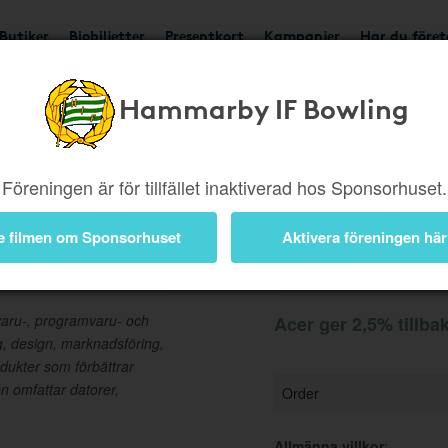
Butiker
Biobiljetter
Presentkort
Kampanjer
Har du före
Hammarby IF Bowling
Ger 2,5%
Besök buti
Föreningen är för tillfället inaktiverad hos Sponsorhuset.
e filmen om Sponsorhuset
Aktivera föreningen här
Information
varu-, programvaru- och
Acer ger 2,5% tillba
g, design, marknadsföring,
odukter som förbättrar
n omfattar datorer,
Order
Allmänna villkor
: