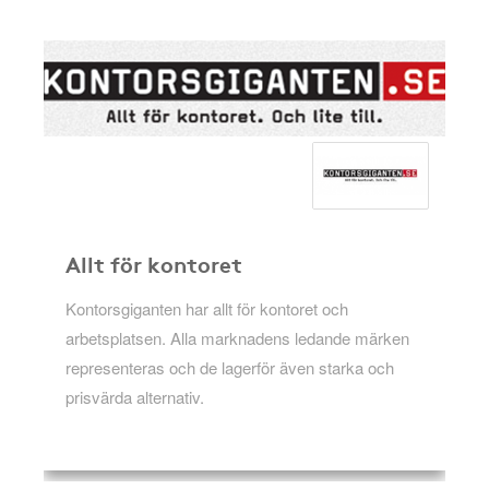
Allt för kontoret
Kontorsgiganten har allt för kontoret och
arbetsplatsen. Alla marknadens ledande märken
representeras och de lagerför även starka och
prisvärda alternativ.