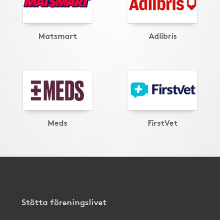
Matsmart
Adlibris
Meds
FirstVet
Stötta föreningslivet