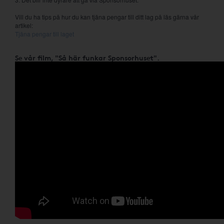
Vill du ha tips på hur du kan tjäna pengar till ditt lag på läs gärna vår
artikel:
Tjäna pengar till laget
Se vår film, "Så här funkar Sponsorhuset".