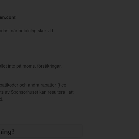
ten.com
:
dast när betalning sker vid
allet inte på moms, försäkringar,
ttkoder och andra rabatter (t ex
s av Sponsorhuset kan resultera i att
d.
ning?