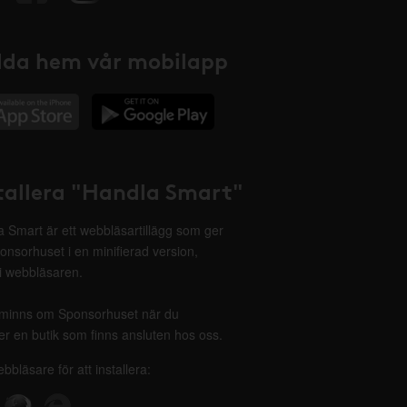
da hem vår mobilapp
tallera "Handla Smart"
 Smart är ett webbläsartillägg som ger
onsorhuset i en minifierad version,
 i webbläsaren.
minns om Sponsorhuset när du
r en butik som finns ansluten hos oss.
ebbläsare för att installera: