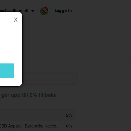
tag?
Bli medlem
Logga in
utik
er upp till 2% tillbaka
2%
SBD Apparel, Barebells, Nocco,
0%