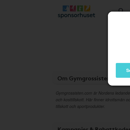
S
Om Gymgrossisten.com
Gymgrossisten.com är Nordens ledande I
och kosttillskott. Här finner idrottsmän o
tillskott och sportprodukter.
Kampanjer & Rabattkode