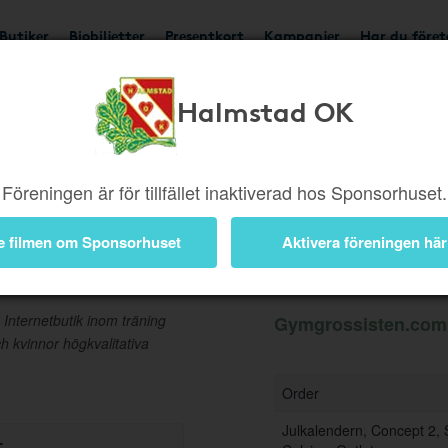
Butiker
Biobiljetter
Presentkort
Kampanjer
Har du före
Halmstad OK
Ger upp till 2%
Besök b
Föreningen är för tillfället inaktiverad hos Sponsorhuset.
e filmen om Sponsorhuset
Aktivera föreningen här
Information
nternetbutik inom träning
Gymgrossisten.com g
ch kvinnor högkvalitativa
Order
Julkalendern, Concept 2, 
r