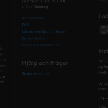
Lagergatan 1 Hus B19a, 4 tr
415 11 Göteborg
Lad
Kontakta oss
FAQ
Läs mer om Sponsorhuset
Privacy Policy
Registrera ny förening
kor i
Ins
att
ta är
Hjälp och frågor
Handla
hop.
dig Sp
ta
direkt
Skapa ett ärende
dlar
ra!
Du på
besöke
Välj w