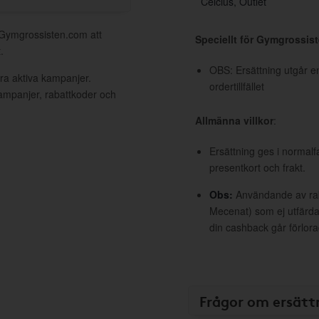
Celcius, Outlet
l Gymgrossisten.com att
Speciellt för Gymgrossis
.
OBS: Ersättning utgår en
ra aktiva kampanjer.
ordertillfället
kampanjer, rabattkoder och
Allmänna villkor
:
Ersättning ges i normalf
presentkort och frakt.
Obs:
Användande av raba
Mecenat) som ej utfärdat
din cashback går förlora
Frågor om ersätt