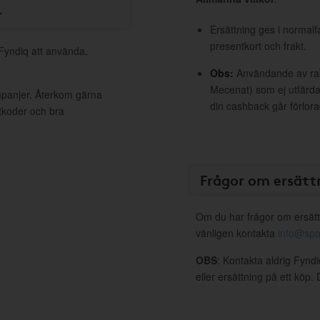
r
Ersättning ges i normalf
presentkort och frakt.
 Fyndiq att använda,
Obs:
Användande av raba
Mecenat) som ej utfärdat
mpanjer. Återkom gärna
din cashback går förlora
ttkoder och bra
Frågor om ersätt
Om du har frågor om ersätt
vänligen kontakta
info@spo
OBS
: Kontakta aldrig Fynd
eller ersättning på ett köp