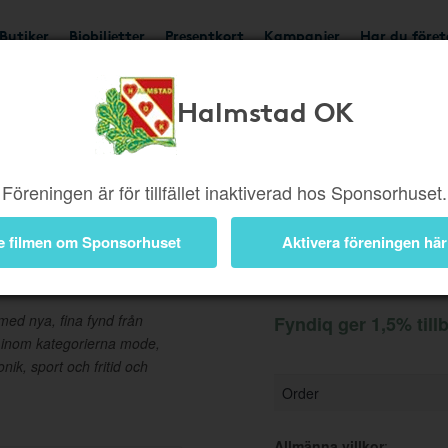
Butiker
Biobiljetter
Presentkort
Kampanjer
Har du före
Halmstad OK
Ger 1,5%
Besök buti
Föreningen är för tillfället inaktiverad hos Sponsorhuset.
e filmen om Sponsorhuset
Aktivera föreningen här
Information
ed nya, fina fynd från
Fyndiq ger 1,5% till
 inom kategorierna mode,
ik, sport och fritid och
Order
Allmänna villkor
: