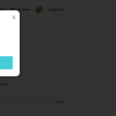
tag?
Bli medlem
Logga in
k
baka
1,5%