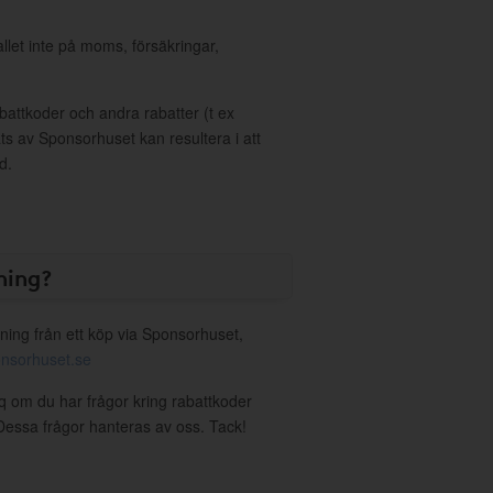
allet inte på moms, försäkringar,
ttkoder och andra rabatter (t ex
s av Sponsorhuset kan resultera i att
d.
ning?
ning från ett köp via Sponsorhuset,
nsorhuset.se
iq om du har frågor kring rabattkoder
. Dessa frågor hanteras av oss. Tack!