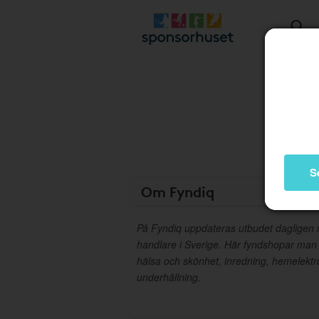
S
Om Fyndiq
På Fyndiq uppdateras utbudet dagligen m
handlare i Sverige. Här fyndshopar man
hälsa och skönhet, inredning, hemelektron
underhållning.