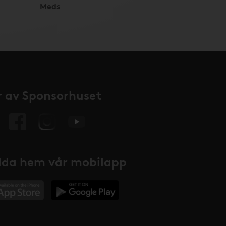
Meds
 av Sponsorhuset
da hem vår mobilapp